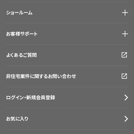
モデルハウス
壁紙機能性ガイド
ショールーム
新築戸建・マンション
#リリカラのある暮らし
ショールーム
トップ
お客様サポート
東京ショールーム
大阪ショールーム
お客様サポート
トップ
福岡ショールーム
よくあるご質問
資料ダウンロード
横浜ショールーム
画像ダウンロード
広島ショールーム
動画一覧
仙台ショールーム
非住宅案件に関するお問い合わせ
お手入れ便利帳
札幌ショールーム
お役立ち資料
お問い合わせ（一般のお客様）
ログイン・新規会員登録
サンプル・カタログ請求／お問い合わせ（ビジネスのお客様）
お気に入り