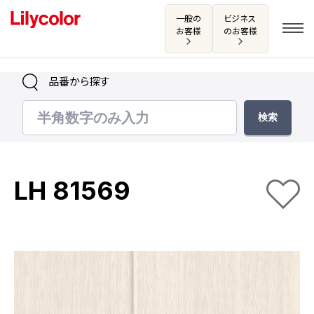
一般の
ビジネス
お客様
のお客様
品番から探す
ログイン・新規会員登録
サンプル・カタログ請求／お問い合わせ
LH 81569
お気に入り
商品を探す
商品を探す トップ
カタログ一覧
壁紙