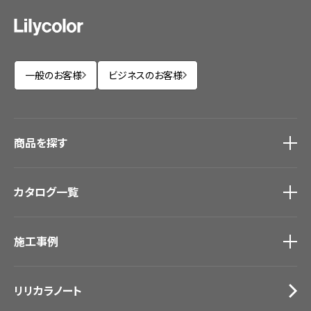
一般のお客様
ビジネスのお客様
商品を探す
商品を探す
トップ
カタログ一覧
壁紙
カーテン
カタログ一覧
トップ
床材
施工事例
壁紙
ブランド・コレクション
カーテン
Lilycolor Coordinate 着せ替えシミュレーション
施工事例
トップ
床材
デジタル・デコ インクジェットプリント
リリカラノート
医療・福祉施設
サステナブル商品
ホテル・オフィス・店舗
ノンワックス床タイル