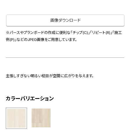
お役立ち資料
お問い合わせ（一般のお客様）
事業紹介
サンプル・カタログ請求／お問い合わせ（ビジネスのお客様）
画像ダウンロード
インテリア事業
会社情報
スペースソリューション事業
※パースやプランボードの作成に便利な「チップ(C)」「リピート(R)」「施工
オフィスソリューション事業
例(P)」などのJPEG画像をご用意しています。
会社情報
ファシリティソリューション事業
IR情報
不動産投資開発事業
採用情報
主張しすぎない明るい柾目が空間に広がりを与えます。
お知らせ
プライバシーポリシー
サイトマップ
関連団体リンク集
カラーバリエーション
EN
CN