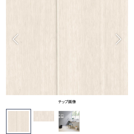
カーテン
カタログ一覧 トップ
床材
施工事例
壁紙
カーテン
ブランド・コレクション
施工事例 トップ
床材
Lilycolor Coordinate 着せ替えシミュレーション
リリカラノート
医療・福祉施設
ホテル・オフィス・店舗
サステナブル商品
モデルハウス
ノンワックス床タイル
ショールーム
新築戸建・マンション
壁紙機能性ガイド
ショールーム トップ
#リリカラのある暮らし
お客様サポート
東京ショールーム
大阪ショールーム
お客様サポート トップ
福岡ショールーム
チップ画像
よくあるご質問
資料ダウンロード
横浜ショールーム
画像ダウンロード
広島ショールーム
動画一覧
仙台ショールーム
非住宅案件に関するお問い合わせ
お手入れ便利帳
札幌ショールーム