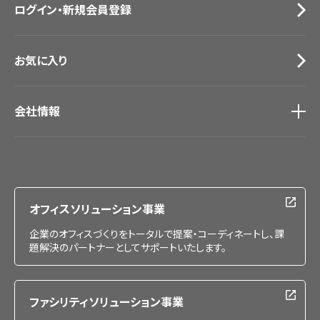
ログイン・新規会員登録
サンプル・カタログ請求／お問い合わせ（ビジネスのお客様）
お気に入り
会社情報
会社情報
IR情報
採用情報
オフィスソリューション事業
企業のオフィスづくりをトータルで提案・コーディネートし、課
題解決のパートナーとしてサポートいたします。
ファシリティソリューション事業