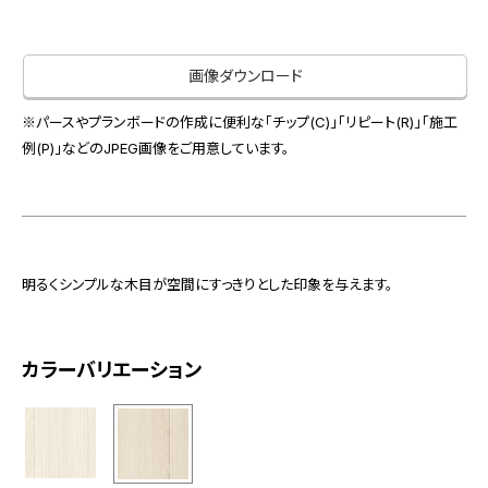
お役立ち資料
お問い合わせ（一般のお客様）
事業紹介
サンプル・カタログ請求／お問い合わせ（ビジネスのお客様）
画像ダウンロード
インテリア事業
会社情報
スペースソリューション事業
※パースやプランボードの作成に便利な「チップ(C)」「リピート(R)」「施工
オフィスソリューション事業
例(P)」などのJPEG画像をご用意しています。
会社情報
ファシリティソリューション事業
IR情報
不動産投資開発事業
採用情報
明るくシンプルな木目が空間にすっきりとした印象を与えます。
お知らせ
プライバシーポリシー
サイトマップ
関連団体リンク集
カラーバリエーション
EN
CN