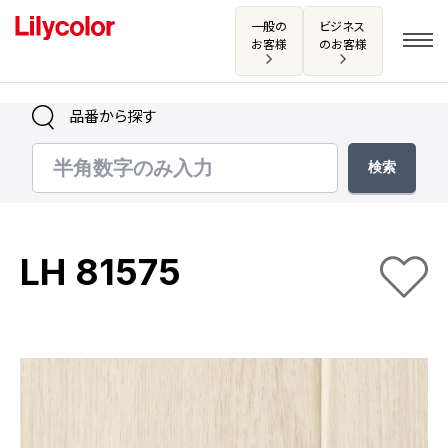
一般の
ビジネス
お客様
のお客様
品番から探す
ログイン・新規会員登録
サンプル・カタログ請求／お問い合わせ
LH 81575
お気に入り
商品を探す
商品を探す トップ
カタログ一覧
壁紙