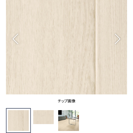
カーテン
カタログ一覧 トップ
床材
施工事例
壁紙
カーテン
ブランド・コレクション
施工事例 トップ
床材
Lilycolor Coordinate 着せ替えシミュレーション
リリカラノート
医療・福祉施設
ホテル・オフィス・店舗
サステナブル商品
モデルハウス
ノンワックス床タイル
ショールーム
新築戸建・マンション
壁紙機能性ガイド
ショールーム トップ
#リリカラのある暮らし
お客様サポート
東京ショールーム
大阪ショールーム
お客様サポート トップ
福岡ショールーム
チップ画像
よくあるご質問
資料ダウンロード
横浜ショールーム
画像ダウンロード
広島ショールーム
動画一覧
仙台ショールーム
非住宅案件に関するお問い合わせ
お手入れ便利帳
札幌ショールーム