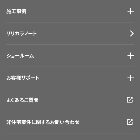
カタログ一覧
トップ
床材
施工事例
壁紙
ブランド・コレクション
カーテン
Lilycolor Coordinate 着せ替えシミュレーション
施工事例
トップ
床材
デジタル・デコ インクジェットプリント
リリカラノート
医療・福祉施設
サステナブル商品
ホテル・オフィス・店舗
ノンワックス床タイル
モデルハウス
壁紙機能性ガイド
ショールーム
新築戸建・マンション
#リリカラのある暮らし
ショールーム
トップ
お客様サポート
東京ショールーム
大阪ショールーム
お客様サポート
トップ
福岡ショールーム
よくあるご質問
資料ダウンロード
横浜ショールーム
画像ダウンロード
広島ショールーム
動画一覧
仙台ショールーム
非住宅案件に関するお問い合わせ
お手入れ便利帳
札幌ショールーム
お役立ち資料
お問い合わせ（一般のお客様）