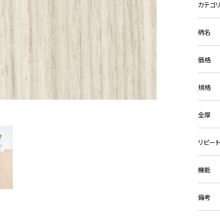
カテゴ
柄名
価格
規格
全厚
リピー
機能
備考