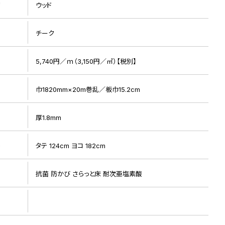
リ
ウッド
チーク
5,740円／ｍ（3,150円／㎡）【税別】
巾1820mm×20m巻乱／板巾15.2cm
厚1.8mm
ト
タテ 124cm ヨコ 182cm
抗菌 防かび さらっと床 耐次亜塩素酸