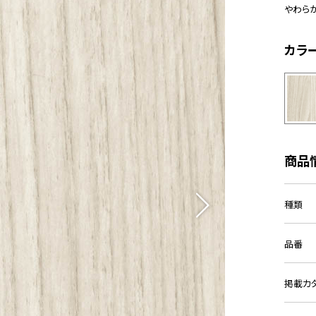
やわら
カラ
商品
種類
品番
掲載カ