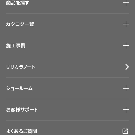
商品を探す
商品を探す
トップ
カタログ一覧
壁紙
カーテン
カタログ一覧
トップ
床材
施工事例
壁紙
ブランド・コレクション
カーテン
Lilycolor Coordinate 着せ替えシミュレーション
施工事例
トップ
床材
デジタル・デコ インクジェットプリント
リリカラノート
医療・福祉施設
サステナブル商品
ホテル・オフィス・店舗
ノンワックス床タイル
モデルハウス
壁紙機能性ガイド
ショールーム
新築戸建・マンション
#リリカラのある暮らし
ショールーム
トップ
お客様サポート
東京ショールーム
大阪ショールーム
お客様サポート
トップ
福岡ショールーム
よくあるご質問
資料ダウンロード
横浜ショールーム