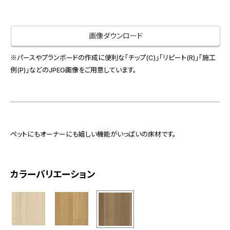
お役立ち資料
お問い合わせ（一般のお客様）
事業紹介
サンプル・カタログ請求／お問い合わせ（ビジネスのお客様）
画像ダウンロード
インテリア事業
会社情報
スペースソリューション事業
※パースやプランボードの作成に便利な「チップ(C)」「リピート(R)」「施工
オフィスソリューション事業
例(P)」などのJPEG画像をご用意しています。
会社情報
ファシリティソリューション事業
IR情報
不動産投資開発事業
採用情報
ペットにもオーナーにも嬉しい機能がいっぱいの床材です。
お知らせ
プライバシーポリシー
サイトマップ
関連団体リンク集
カラーバリエーション
EN
CN