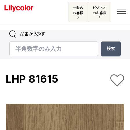
一般の
ビジネス
お客様
のお客様
品番から探す
ログイン・新規会員登録
サンプル・カタログ請求／お問い合わせ
LHP 81615
お気に入り
商品を探す
商品を探す トップ
カタログ一覧
壁紙