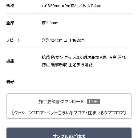
規格
巾1820mm×9m巻乱／板巾11.4cm
全厚
厚2.3mm
リピート
タテ 124cm ヨコ 182cm
抗菌 防かび さらっと床 耐次亜塩素酸 消臭 汚れ
機能
防止 衝撃吸収 土足歩行可能
備考
施工要領書ダウンロード
【クッションフロア・ペット住まいるフロア・住まいるケアフロア】
サンプルのご請求