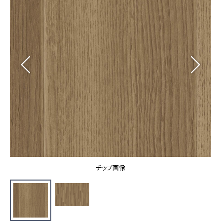
カーテン
カタログ一覧 トップ
床材
施工事例
壁紙
カーテン
ブランド・コレクション
施工事例 トップ
床材
Lilycolor Coordinate 着せ替えシミュレーション
リリカラノート
医療・福祉施設
ホテル・オフィス・店舗
サステナブル商品
モデルハウス
ノンワックス床タイル
ショールーム
新築戸建・マンション
壁紙機能性ガイド
ショールーム トップ
#リリカラのある暮らし
お客様サポート
東京ショールーム
大阪ショールーム
お客様サポート トップ
福岡ショールーム
チップ画像
よくあるご質問
資料ダウンロード
横浜ショールーム
画像ダウンロード
広島ショールーム
動画一覧
仙台ショールーム
非住宅案件に関するお問い合わせ
お手入れ便利帳
札幌ショールーム