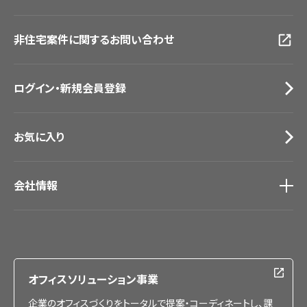
画像ダウンロード
広島ショールーム
動画一覧
仙台ショールーム
非住宅案件に関するお問い合わせ
お手入れ便利帳
札幌ショールーム
お役立ち資料
お問い合わせ（一般のお客様）
ログイン・新規会員登録
サンプル・カタログ請求／お問い合わせ（ビジネスのお客様）
お気に入り
会社情報
会社情報
IR情報
採用情報
オフィスソリューション事業
企業のオフィスづくりをトータルで提案・コーディネートし、課