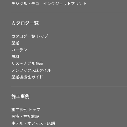
デジタル・デコ インクジェットプリント
お問い合わせ（一般のお客様）
サンプル・カタログ請求／お問い合わせ（ビジネスのお客様）
カタログ一覧
よくあるご質問
カタログ一覧
トップ
壁紙
カーテン
非住宅案件に関するお問い合わせ
床材
サステナブル商品
ノンワックス床タイル
事業紹介
壁紙機能性ガイド
インテリア事業
スペースソリューション事業
施工事例
オフィスソリューション事業
ファシリティソリューション事業
施工事例
トップ
医療・福祉施設
不動産投資開発事業
ホテル・オフィス・店舗