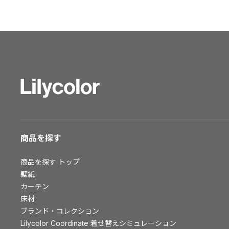
ショールーム トップ
東京ショールーム
大阪ショールーム
福岡ショールーム
横浜ショールーム
広島ショールーム
仙台ショールーム
札幌ショールーム
お客様サポート
商品を探す
お客様サポート トップ
商品を探す
トップ
資料ダウンロード
壁紙
画像ダウンロード
カーテン
床材
動画一覧
ブランド・コレクション
お手入れ便利帳
Lilycolor Coordinate 着せ替えシミュレーション
お役立ち資料