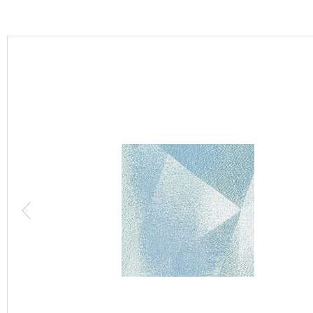
カーテン
床材
ブランド・コレクション
Lilycolor Coordinate 着せ替えシミュレーション
カタログ一覧
カタログ一覧 トップ
壁紙
カーテン
床材
サステナブル商品
ノンワックス床タイル
壁紙機能性ガイド