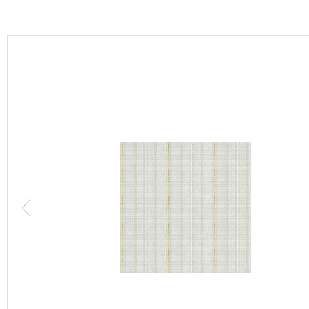
カーテン
床材
ブランド・コレクション
Lilycolor Coordinate 着せ替えシミュレーション
カタログ一覧
カタログ一覧 トップ
壁紙
カーテン
床材
サステナブル商品
ノンワックス床タイル
壁紙機能性ガイド