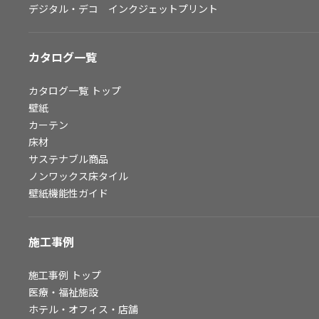
デジタル・デコ インクジェットプリント
お問い合わせ（一般のお客様）
サンプル・カタログ請求／お問い合わせ（ビジネスのお客様）
カタログ一覧
よくあるご質問
カタログ一覧
トップ
壁紙
カーテン
非住宅案件に関するお問い合わせ
床材
サステナブル商品
ノンワックス床タイル
事業紹介
壁紙機能性ガイド
インテリア事業
スペースソリューション事業
施工事例
オフィスソリューション事業
ファシリティソリューション事業
施工事例
トップ
医療・福祉施設
不動産投資開発事業
ホテル・オフィス・店舗