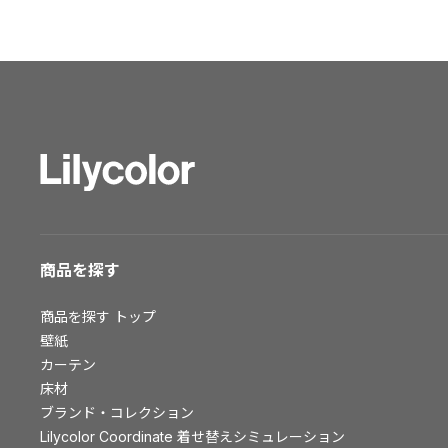
ショールーム トップ
東京ショールーム
大阪ショールーム
福岡ショールーム
横浜ショールーム
広島ショールーム
仙台ショールーム
札幌ショールーム
お客様サポート
商品を探す
お客様サポート トップ
商品を探す
トップ
資料ダウンロード
壁紙
画像ダウンロード
カーテン
床材
動画一覧
ブランド・コレクション
お手入れ便利帳
Lilycolor Coordinate 着せ替えシミュレーション
お役立ち資料