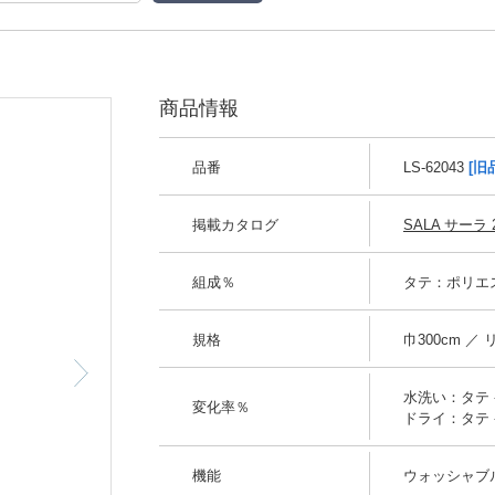
商品情報
品番
LS-62043
[旧
掲載カタログ
SALA サーラ 2
組成％
タテ：ポリエス
規格
巾300cm ／ 
水洗い：タテ -0
変化率％
ドライ：タテ -0
機能
ウォッシャブ