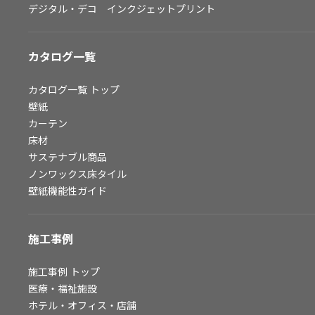
デジタル・デコ インクジェットプリント
お問い合わせ（一般のお客様）
サンプル・カタログ請求／お問い合わせ（ビジネスのお客様）
カタログ一覧
よくあるご質問
カタログ一覧
トップ
壁紙
カーテン
非住宅案件に関するお問い合わせ
床材
サステナブル商品
ノンワックス床タイル
事業紹介
壁紙機能性ガイド
インテリア事業
スペースソリューション事業
施工事例
オフィスソリューション事業
ファシリティソリューション事業
施工事例
トップ
医療・福祉施設
不動産投資開発事業
ホテル・オフィス・店舗