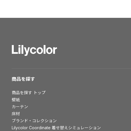
ショールーム トップ
東京ショールーム
大阪ショールーム
福岡ショールーム
横浜ショールーム
広島ショールーム
仙台ショールーム
札幌ショールーム
お客様サポート
商品を探す
お客様サポート トップ
商品を探す
トップ
資料ダウンロード
壁紙
画像ダウンロード
カーテン
床材
動画一覧
ブランド・コレクション
お手入れ便利帳
Lilycolor Coordinate 着せ替えシミュレーション
お役立ち資料