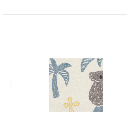
カーテン
床材
ブランド・コレクション
Lilycolor Coordinate 着せ替えシミュレーション
カタログ一覧
カタログ一覧 トップ
壁紙
カーテン
床材
サステナブル商品
ノンワックス床タイル
壁紙機能性ガイド