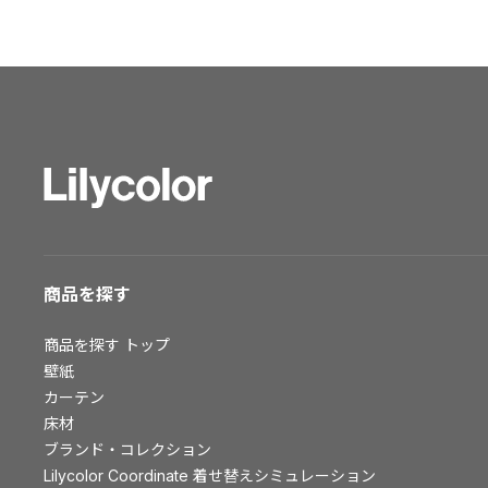
ショールーム トップ
東京ショールーム
大阪ショールーム
福岡ショールーム
横浜ショールーム
広島ショールーム
仙台ショールーム
札幌ショールーム
お客様サポート
商品を探す
お客様サポート トップ
商品を探す
トップ
資料ダウンロード
壁紙
画像ダウンロード
カーテン
床材
動画一覧
ブランド・コレクション
お手入れ便利帳
Lilycolor Coordinate 着せ替えシミュレーション
お役立ち資料