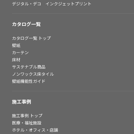
デジタル・デコ インクジェットプリント
お問い合わせ（一般のお客様）
サンプル・カタログ請求／お問い合わせ（ビジネスのお客様）
カタログ一覧
よくあるご質問
カタログ一覧
トップ
壁紙
カーテン
非住宅案件に関するお問い合わせ
床材
サステナブル商品
ノンワックス床タイル
事業紹介
壁紙機能性ガイド
インテリア事業
スペースソリューション事業
施工事例
オフィスソリューション事業
ファシリティソリューション事業
施工事例
トップ
医療・福祉施設
不動産投資開発事業
ホテル・オフィス・店舗