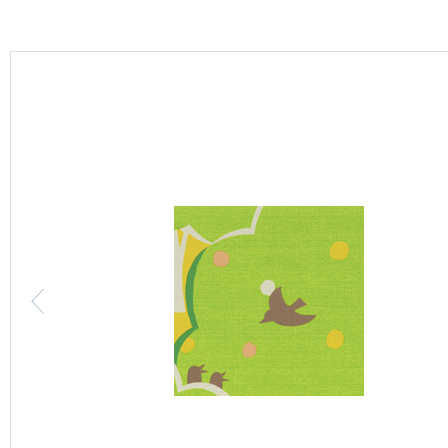
カーテン
床材
ブランド・コレクション
Lilycolor Coordinate 着せ替えシミュレーション
カタログ一覧
カタログ一覧 トップ
壁紙
カーテン
床材
サステナブル商品
ノンワックス床タイル
壁紙機能性ガイド