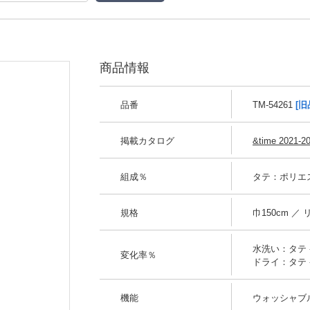
商品情報
品番
TM-54261
[旧
掲載カタログ
&time 2021-2
組成％
タテ：ポリエス
規格
巾150cm ／
水洗い：タテ -0
変化率％
ドライ：タテ -0
機能
ウォッシャブル