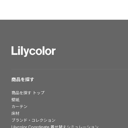
ショールーム トップ
東京ショールーム
大阪ショールーム
福岡ショールーム
横浜ショールーム
広島ショールーム
仙台ショールーム
札幌ショールーム
お客様サポート
商品を探す
お客様サポート トップ
商品を探す
トップ
資料ダウンロード
壁紙
画像ダウンロード
カーテン
動画一覧
床材
お手入れ便利帳
ブランド・コレクション
お役立ち資料
Lilycolor Coordinate 着せ替えシミュレーション