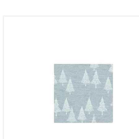
カーテン
床材
ブランド・コレクション
Lilycolor Coordinate 着せ替えシミュレーション
カタログ一覧
カタログ一覧 トップ
壁紙
カーテン
床材
サステナブル商品
ノンワックス床タイル
壁紙機能性ガイド