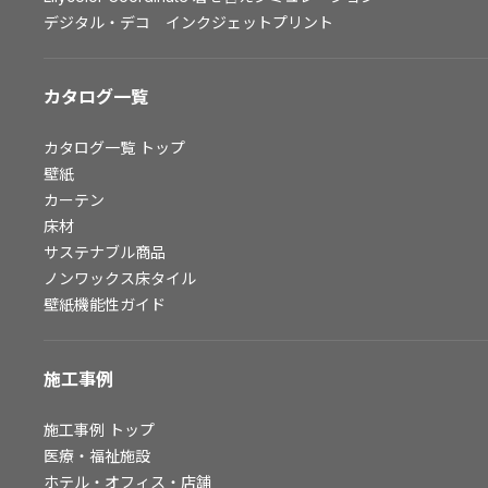
デジタル・デコ インクジェットプリント
お問い合わせ（一般のお客様）
サンプル・カタログ請求／お問い合わせ（ビジネスのお客様）
カタログ一覧
よくあるご質問
カタログ一覧
トップ
壁紙
カーテン
非住宅案件に関するお問い合わせ
床材
サステナブル商品
ノンワックス床タイル
事業紹介
壁紙機能性ガイド
インテリア事業
スペースソリューション事業
施工事例
オフィスソリューション事業
ファシリティソリューション事業
施工事例
トップ
不動産投資開発事業
医療・福祉施設
ホテル・オフィス・店舗