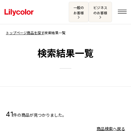
一般の
ビジネス
お客様
のお客様
トップページ
商品を探す
検索結果一覧
ログイン・新規会員登録
検索結果一覧
サンプル・カタログ請求／お問い合わせ
お気に入り
商品を探す
41
件の商品が見つかりました。
商品を探す トップ
カタログ一覧
壁紙
商品検索へ戻る