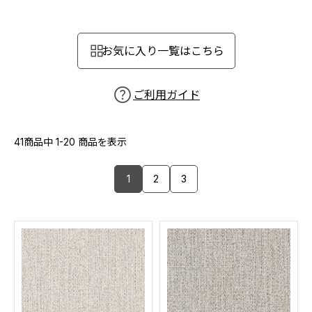
カーテン
カタログ一覧 トップ
床材
施工事例
壁紙
お気に入り一覧はこちら
カーテン
ブランド・コレクション
施工事例 トップ
床材
Lilycolor Coordinate 着せ替えシミュレーション
リリカラノート
医療・福祉施設
ご利用ガイド
ホテル・オフィス・店舗
サステナブル商品
モデルハウス
ノンワックス床タイル
ショールーム
41商品中
1-20
商品を表示
新築戸建・マンション
壁紙機能性ガイド
ショールーム トップ
1
2
3
#リリカラのある暮らし
お客様サポート
東京ショールーム
大阪ショールーム
お客様サポート トップ
福岡ショールーム
よくあるご質問
資料ダウンロード
横浜ショールーム
画像ダウンロード
広島ショールーム
動画一覧
仙台ショールーム
非住宅案件に関するお問い合わせ
お手入れ便利帳
札幌ショールーム