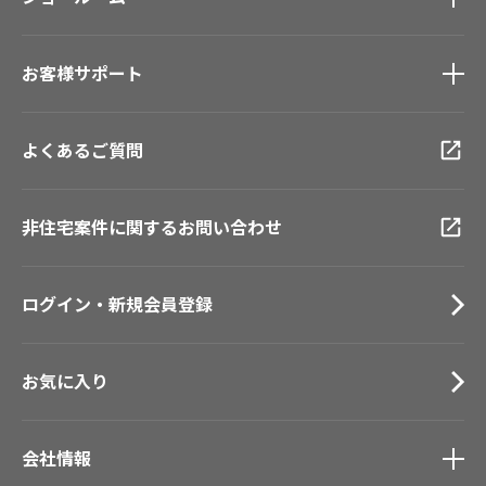
壁紙機能性ガイド
新築戸建・マンション
ショールーム
トップ
#リリカラのある暮らし
お客様サポート
東京ショールーム
大阪ショールーム
お客様サポート
トップ
福岡ショールーム
よくあるご質問
資料ダウンロード
横浜ショールーム
画像ダウンロード
広島ショールーム
動画一覧
非住宅案件に関するお問い合わせ
仙台ショールーム
お手入れ便利帳
札幌ショールーム
お役立ち資料
ログイン・新規会員登録
お問い合わせ（一般のお客様）
サンプル・カタログ請求／お問い合わせ（ビジネスのお客様）
お気に入り
会社情報