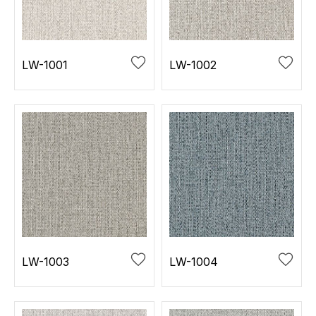
お役立ち資料
お問い合わせ（一般のお客様）
事業紹介
サンプル・カタログ請求／お問い合わせ（ビジネスのお客様）
インテリア事業
LW-1001
LW-1002
会社情報
スペースソリューション事業
オフィスソリューション事業
会社情報
ファシリティソリューション事業
IR情報
不動産投資開発事業
採用情報
お知らせ
プライバシーポリシー
サイトマップ
関連団体リンク集
LW-1003
LW-1004
EN
CN