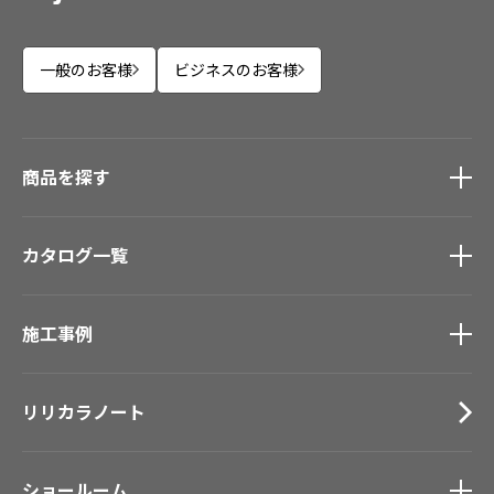
一般のお客様
ビジネスのお客様
商品を探す
商品を探す
トップ
カタログ一覧
壁紙
カーテン
カタログ一覧
トップ
床材
施工事例
壁紙
ブランド・コレクション
カーテン
施工事例
トップ
Lilycolor Coordinate 着せ替えシミュレーション
床材
リリカラノート
医療・福祉施設
デジタル・デコ インクジェットプリント
サステナブル商品
ホテル・オフィス・店舗
ノンワックス床タイル
モデルハウス
ショールーム