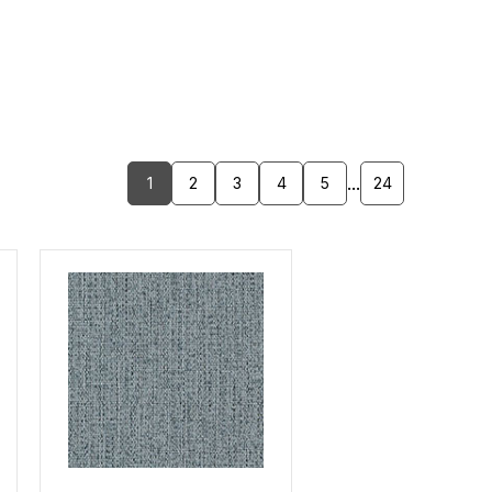
...
1
2
3
4
5
24