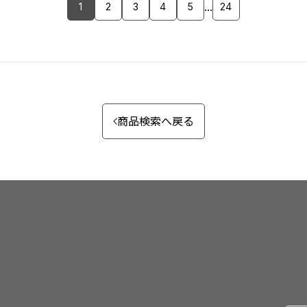
...
1
2
3
4
5
24
商品検索へ戻る