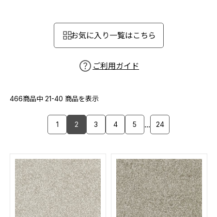
カーテン
カタログ一覧 トップ
床材
施工事例
壁紙
お気に入り一覧はこちら
カーテン
ブランド・コレクション
施工事例 トップ
床材
Lilycolor Coordinate 着せ替えシミュレーション
リリカラノート
医療・福祉施設
ご利用ガイド
ホテル・オフィス・店舗
サステナブル商品
モデルハウス
ノンワックス床タイル
ショールーム
466商品中
21-40
商品を表示
新築戸建・マンション
壁紙機能性ガイド
ショールーム トップ
...
1
2
3
4
5
24
#リリカラのある暮らし
お客様サポート
東京ショールーム
大阪ショールーム
お客様サポート トップ
福岡ショールーム
よくあるご質問
資料ダウンロード
横浜ショールーム
画像ダウンロード
広島ショールーム
動画一覧
仙台ショールーム
非住宅案件に関するお問い合わせ
お手入れ便利帳
札幌ショールーム