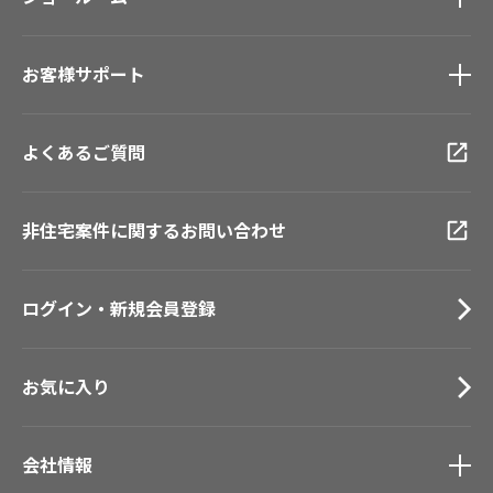
壁紙機能性ガイド
新築戸建・マンション
ショールーム
トップ
#リリカラのある暮らし
お客様サポート
東京ショールーム
大阪ショールーム
お客様サポート
トップ
福岡ショールーム
よくあるご質問
資料ダウンロード
横浜ショールーム
画像ダウンロード
広島ショールーム
動画一覧
非住宅案件に関するお問い合わせ
仙台ショールーム
お手入れ便利帳
札幌ショールーム
お役立ち資料
ログイン・新規会員登録
お問い合わせ（一般のお客様）
サンプル・カタログ請求／お問い合わせ（ビジネスのお客様）
お気に入り
会社情報