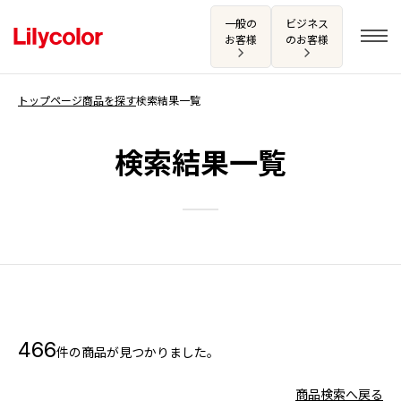
一般の
ビジネス
お客様
のお客様
トップページ
商品を探す
検索結果一覧
ログイン・新規会員登録
検索結果一覧
サンプル・カタログ請求／お問い合わせ
お気に入り
商品を探す
466
件の商品が見つかりました。
商品を探す トップ
カタログ一覧
壁紙
商品検索へ戻る