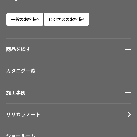
一般のお客様
ビジネスのお客様
商品を探す
商品を探す
トップ
カタログ一覧
壁紙
カーテン
カタログ一覧
トップ
床材
施工事例
壁紙
ブランド・コレクション
カーテン
施工事例
トップ
Lilycolor Coordinate 着せ替えシミュレーション
床材
リリカラノート
医療・福祉施設
デジタル・デコ インクジェットプリント
サステナブル商品
ホテル・オフィス・店舗
ノンワックス床タイル
モデルハウス
ショールーム