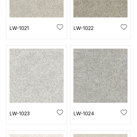
お役立ち資料
お問い合わせ（一般のお客様）
事業紹介
サンプル・カタログ請求／お問い合わせ（ビジネスのお客様）
インテリア事業
LW-1021
LW-1022
会社情報
スペースソリューション事業
オフィスソリューション事業
会社情報
ファシリティソリューション事業
IR情報
不動産投資開発事業
採用情報
お知らせ
プライバシーポリシー
サイトマップ
関連団体リンク集
LW-1023
LW-1024
EN
CN