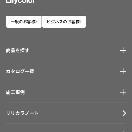
一般のお客様
ビジネスのお客様
商品を探す
商品を探す
トップ
カタログ一覧
壁紙
カーテン
カタログ一覧
トップ
床材
施工事例
壁紙
ブランド・コレクション
カーテン
施工事例
トップ
Lilycolor Coordinate 着せ替えシミュレーション
床材
リリカラノート
医療・福祉施設
デジタル・デコ インクジェットプリント
サステナブル商品
ホテル・オフィス・店舗
ノンワックス床タイル