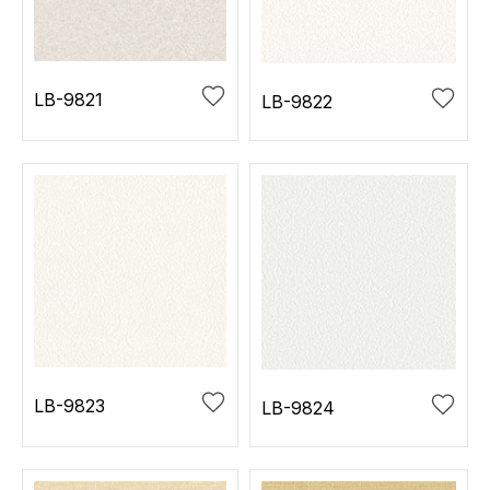
お役立ち資料
お問い合わせ（一般のお客様）
事業紹介
サンプル・カタログ請求／お問い合わせ（ビジネスのお客様）
インテリア事業
LB-9821
LB-9822
会社情報
スペースソリューション事業
オフィスソリューション事業
会社情報
ファシリティソリューション事業
IR情報
不動産投資開発事業
採用情報
お知らせ
プライバシーポリシー
サイトマップ
関連団体リンク集
LB-9823
LB-9824
EN
CN