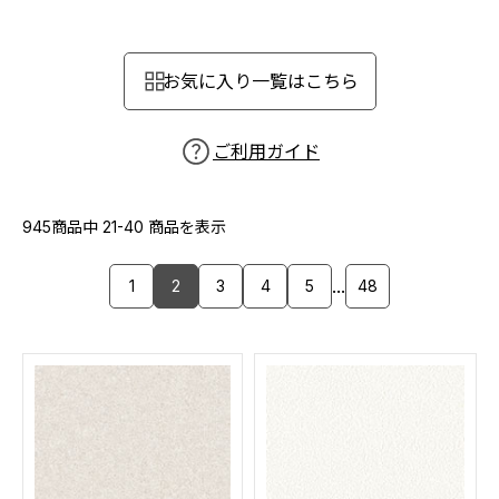
カーテン
カタログ一覧 トップ
床材
施工事例
壁紙
お気に入り一覧はこちら
カーテン
ブランド・コレクション
施工事例 トップ
床材
Lilycolor Coordinate 着せ替えシミュレーション
リリカラノート
医療・福祉施設
ご利用ガイド
ホテル・オフィス・店舗
サステナブル商品
モデルハウス
ノンワックス床タイル
ショールーム
945商品中
21-40
商品を表示
新築戸建・マンション
壁紙機能性ガイド
ショールーム トップ
...
1
2
3
4
5
48
#リリカラのある暮らし
お客様サポート
東京ショールーム
大阪ショールーム
お客様サポート トップ
福岡ショールーム
よくあるご質問
資料ダウンロード
横浜ショールーム
画像ダウンロード
広島ショールーム
動画一覧
仙台ショールーム
非住宅案件に関するお問い合わせ
お手入れ便利帳
札幌ショールーム