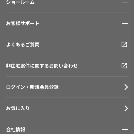
モデルハウス
ショールーム
壁紙機能性ガイド
新築戸建・マンション
ショールーム
トップ
#リリカラのある暮らし
お客様サポート
東京ショールーム
大阪ショールーム
お客様サポート
トップ
福岡ショールーム
よくあるご質問
資料ダウンロード
横浜ショールーム
画像ダウンロード
広島ショールーム
動画一覧
非住宅案件に関するお問い合わせ
仙台ショールーム
お手入れ便利帳
札幌ショールーム
お役立ち資料
ログイン・新規会員登録
お問い合わせ（一般のお客様）
サンプル・カタログ請求／お問い合わせ（ビジネスのお客様）
お気に入り
会社情報