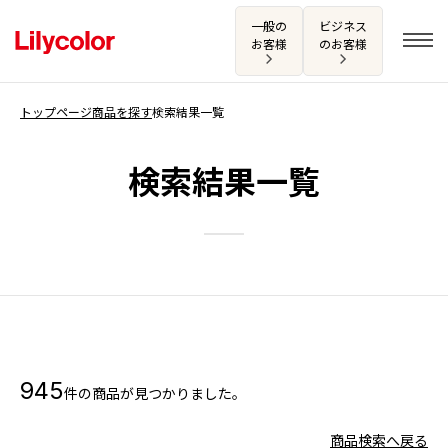
一般の
ビジネス
お客様
のお客様
トップページ
商品を探す
検索結果一覧
ログイン・新規会員登録
検索結果一覧
サンプル・カタログ請求／お問い合わせ
お気に入り
商品を探す
945
件の商品が見つかりました。
商品を探す トップ
カタログ一覧
壁紙
商品検索へ戻る