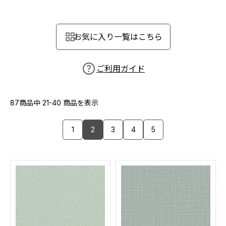
カーテン
カタログ一覧 トップ
床材
施工事例
壁紙
お気に入り一覧はこちら
カーテン
ブランド・コレクション
施工事例 トップ
床材
Lilycolor Coordinate 着せ替えシミュレーション
リリカラノート
医療・福祉施設
ご利用ガイド
ホテル・オフィス・店舗
サステナブル商品
モデルハウス
ノンワックス床タイル
ショールーム
87商品中
21-40
商品を表示
新築戸建・マンション
壁紙機能性ガイド
ショールーム トップ
1
2
3
4
5
#リリカラのある暮らし
お客様サポート
東京ショールーム
大阪ショールーム
お客様サポート トップ
福岡ショールーム
よくあるご質問
資料ダウンロード
横浜ショールーム
画像ダウンロード
広島ショールーム
動画一覧
仙台ショールーム
非住宅案件に関するお問い合わせ
お手入れ便利帳
札幌ショールーム