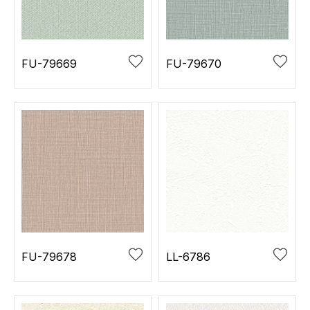
お役立ち資料
お問い合わせ（一般のお客様）
事業紹介
サンプル・カタログ請求／お問い合わせ（ビジネスのお客様）
インテリア事業
FU-79669
FU-79670
会社情報
スペースソリューション事業
オフィスソリューション事業
会社情報
ファシリティソリューション事業
IR情報
不動産投資開発事業
採用情報
お知らせ
プライバシーポリシー
サイトマップ
関連団体リンク集
FU-79678
LL-6786
EN
CN