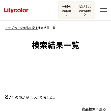
一般の
ビジネス
お客様
のお客様
トップページ
商品を探す
検索結果一覧
ログイン・新規会員登録
検索結果一覧
サンプル・カタログ請求／お問い合わせ
お気に入り
商品を探す
87
件の商品が見つかりました。
商品を探す トップ
カタログ一覧
壁紙
商品検索へ戻る