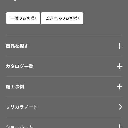
一般のお客様
ビジネスのお客様
商品を探す
商品を探す
トップ
カタログ一覧
壁紙
カーテン
カタログ一覧
トップ
床材
施工事例
壁紙
ブランド・コレクション
カーテン
施工事例
トップ
Lilycolor Coordinate 着せ替えシミュレーション
床材
リリカラノート
医療・福祉施設
デジタル・デコ インクジェットプリント
サステナブル商品
ホテル・オフィス・店舗
ノンワックス床タイル
モデルハウス
ショールーム