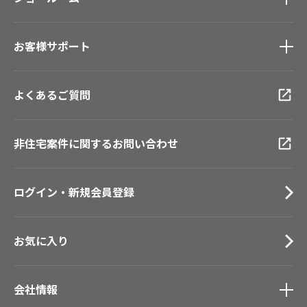
壁紙機能性ガイド
新築戸建・マンション
ショールーム
トップ
#リリカラのある暮らし
お客様サポート
東京ショールーム
大阪ショールーム
お客様サポート
トップ
福岡ショールーム
よくあるご質問
資料ダウンロード
横浜ショールーム
画像ダウンロード
広島ショールーム
動画一覧
非住宅案件に関するお問い合わせ
仙台ショールーム
お手入れ便利帳
札幌ショールーム
お役立ち資料
ログイン・新規会員登録
お問い合わせ（一般のお客様）
サンプル・カタログ請求／お問い合わせ（ビジネスのお客様）
お気に入り
会社情報