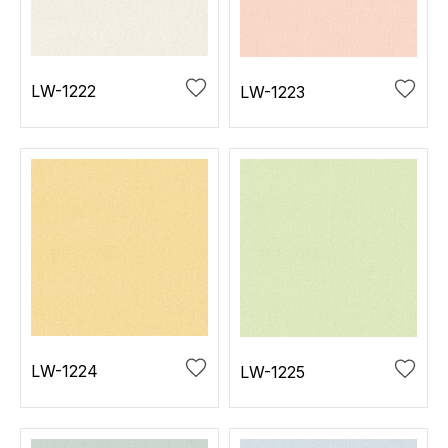
お役立ち資料
お問い合わせ（一般のお客様）
事業紹介
サンプル・カタログ請求／お問い合わせ（ビジネスのお客様）
インテリア事業
LW-1222
LW-1223
会社情報
スペースソリューション事業
オフィスソリューション事業
会社情報
ファシリティソリューション事業
IR情報
不動産投資開発事業
採用情報
お知らせ
プライバシーポリシー
サイトマップ
関連団体リンク集
LW-1224
LW-1225
EN
CN