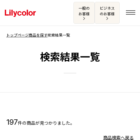
一般の
ビジネス
お客様
のお客様
トップページ
商品を探す
検索結果一覧
ログイン・新規会員登録
検索結果一覧
サンプル・カタログ請求／お問い合わせ
お気に入り
商品を探す
197
件の商品が見つかりました。
商品を探す トップ
カタログ一覧
壁紙
商品検索へ戻る