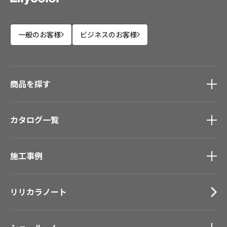
一般のお客様
ビジネスのお客様
商品を探す
商品を探す
トップ
カタログ一覧
壁紙
カーテン
カタログ一覧
トップ
床材
施工事例
壁紙
ブランド・コレクション
カーテン
施工事例
トップ
Lilycolor Coordinate 着せ替えシミュレーション
床材
リリカラノート
医療・福祉施設
デジタル・デコ インクジェットプリント
サステナブル商品
ホテル・オフィス・店舗
ノンワックス床タイル