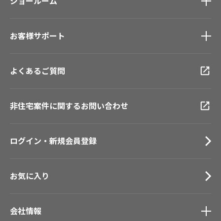
モデルハウス
ショールーム
壁紙機能性ガイド
新築戸建・マンション
ショールーム
トップ
#リリカラのある暮らし
お客様サポート
東京ショールーム
大阪ショールーム
お客様サポート
トップ
福岡ショールーム
よくあるご質問
資料ダウンロード
横浜ショールーム
画像ダウンロード
広島ショールーム
動画一覧
非住宅案件に関するお問い合わせ
仙台ショールーム
お手入れ便利帳
札幌ショールーム
お役立ち資料
ログイン・新規会員登録
お問い合わせ（一般のお客様）
サンプル・カタログ請求／お問い合わせ（ビジネスのお客様）
お気に入り
会社情報