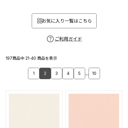
カーテン
カタログ一覧 トップ
床材
施工事例
壁紙
お気に入り一覧はこちら
カーテン
ブランド・コレクション
施工事例 トップ
床材
Lilycolor Coordinate 着せ替えシミュレーション
リリカラノート
医療・福祉施設
ご利用ガイド
ホテル・オフィス・店舗
サステナブル商品
モデルハウス
ノンワックス床タイル
ショールーム
197商品中
21-40
商品を表示
新築戸建・マンション
壁紙機能性ガイド
ショールーム トップ
...
1
2
3
4
5
10
#リリカラのある暮らし
お客様サポート
東京ショールーム
大阪ショールーム
お客様サポート トップ
福岡ショールーム
よくあるご質問
資料ダウンロード
横浜ショールーム
画像ダウンロード
広島ショールーム
動画一覧
仙台ショールーム
非住宅案件に関するお問い合わせ
お手入れ便利帳
札幌ショールーム