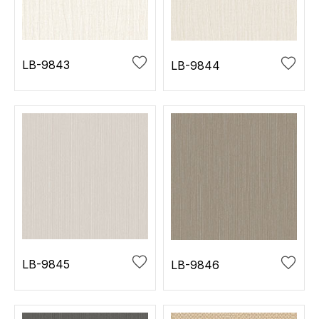
お役立ち資料
お問い合わせ（一般のお客様）
事業紹介
サンプル・カタログ請求／お問い合わせ（ビジネスのお客様）
インテリア事業
LB-9843
LB-9844
会社情報
スペースソリューション事業
オフィスソリューション事業
会社情報
ファシリティソリューション事業
IR情報
不動産投資開発事業
採用情報
お知らせ
プライバシーポリシー
サイトマップ
関連団体リンク集
LB-9845
LB-9846
EN
CN