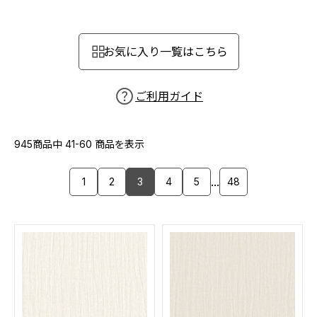
カーテン
カタログ一覧 トップ
床材
施工事例
壁紙
お気に入り一覧はこちら
カーテン
ブランド・コレクション
施工事例 トップ
床材
Lilycolor Coordinate 着せ替えシミュレーション
リリカラノート
医療・福祉施設
ご利用ガイド
ホテル・オフィス・店舗
サステナブル商品
モデルハウス
ノンワックス床タイル
ショールーム
945商品中
41-60
商品を表示
新築戸建・マンション
壁紙機能性ガイド
ショールーム トップ
...
1
2
3
4
5
48
#リリカラのある暮らし
お客様サポート
東京ショールーム
大阪ショールーム
お客様サポート トップ
福岡ショールーム
よくあるご質問
資料ダウンロード
横浜ショールーム
画像ダウンロード
広島ショールーム
動画一覧
仙台ショールーム
非住宅案件に関するお問い合わせ
お手入れ便利帳
札幌ショールーム