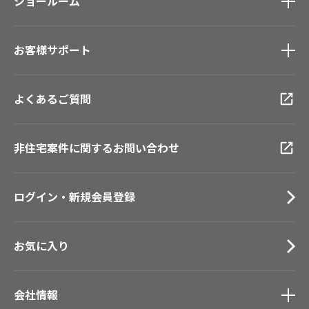
モデルハウス
ショールーム
壁紙機能性ガイド
新築戸建・マンション
ショールーム
トップ
#リリカラのある暮らし
お客様サポート
東京ショールーム
大阪ショールーム
お客様サポート
トップ
福岡ショールーム
よくあるご質問
資料ダウンロード
横浜ショールーム
画像ダウンロード
広島ショールーム
動画一覧
非住宅案件に関するお問い合わせ
仙台ショールーム
お手入れ便利帳
札幌ショールーム
お役立ち資料
ログイン・新規会員登録
お問い合わせ（一般のお客様）
サンプル・カタログ請求／お問い合わせ（ビジネスのお客様）
お気に入り
会社情報