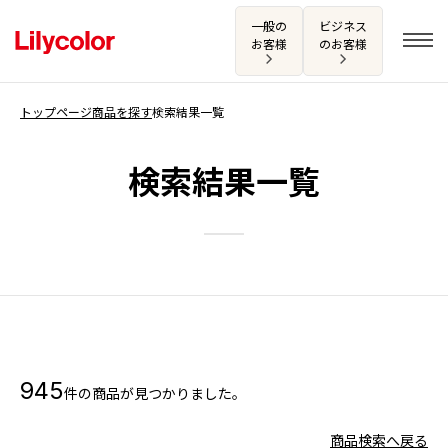
一般の
ビジネス
お客様
のお客様
トップページ
商品を探す
検索結果一覧
ログイン・新規会員登録
検索結果一覧
サンプル・カタログ請求／お問い合わせ
お気に入り
商品を探す
945
件の商品が見つかりました。
商品を探す トップ
カタログ一覧
壁紙
商品検索へ戻る