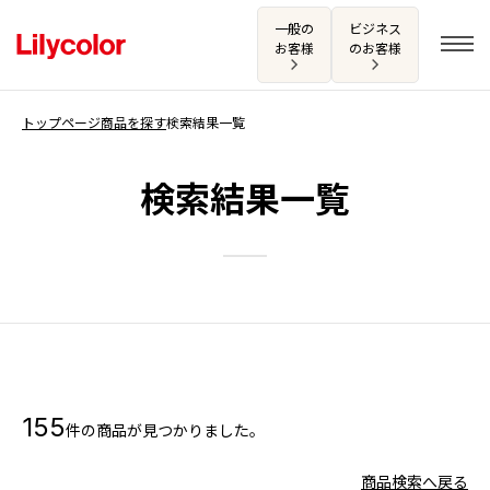
一般の
ビジネス
お客様
のお客様
トップページ
商品を探す
検索結果一覧
ログイン・新規会員登録
検索結果一覧
サンプル・カタログ請求／お問い合わせ
お気に入り
商品を探す
155
件の商品が見つかりました。
商品を探す トップ
カタログ一覧
壁紙
商品検索へ戻る