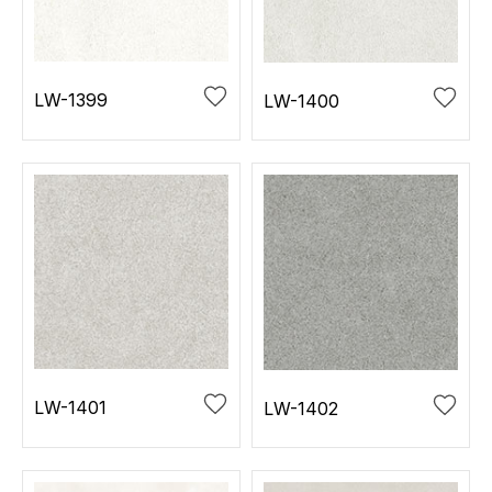
お役立ち資料
お問い合わせ（一般のお客様）
事業紹介
サンプル・カタログ請求／お問い合わせ（ビジネスのお客様）
インテリア事業
LW-1399
LW-1400
会社情報
スペースソリューション事業
オフィスソリューション事業
会社情報
ファシリティソリューション事業
IR情報
不動産投資開発事業
採用情報
お知らせ
プライバシーポリシー
サイトマップ
関連団体リンク集
LW-1401
LW-1402
EN
CN