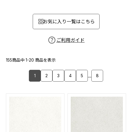
カーテン
カタログ一覧 トップ
床材
施工事例
壁紙
お気に入り一覧はこちら
カーテン
ブランド・コレクション
施工事例 トップ
床材
Lilycolor Coordinate 着せ替えシミュレーション
リリカラノート
医療・福祉施設
ご利用ガイド
ホテル・オフィス・店舗
サステナブル商品
モデルハウス
ノンワックス床タイル
ショールーム
155商品中
1-20
商品を表示
新築戸建・マンション
壁紙機能性ガイド
ショールーム トップ
...
1
2
3
4
5
8
#リリカラのある暮らし
お客様サポート
東京ショールーム
大阪ショールーム
お客様サポート トップ
福岡ショールーム
よくあるご質問
資料ダウンロード
横浜ショールーム
画像ダウンロード
広島ショールーム
動画一覧
仙台ショールーム
非住宅案件に関するお問い合わせ
お手入れ便利帳
札幌ショールーム