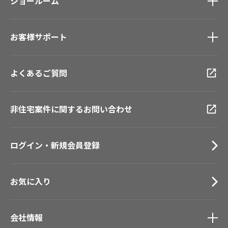
モデルハウス
ショールーム
壁紙機能性ガイド
新築戸建・マンション
ショールーム
トップ
#リリカラのある暮らし
お客様サポート
東京ショールーム
大阪ショールーム
お客様サポート
トップ
福岡ショールーム
よくあるご質問
資料ダウンロード
横浜ショールーム
画像ダウンロード
広島ショールーム
動画一覧
非住宅案件に関するお問い合わせ
仙台ショールーム
お手入れ便利帳
札幌ショールーム
お役立ち資料
ログイン・新規会員登録
お問い合わせ（一般のお客様）
サンプル・カタログ請求／お問い合わせ（ビジネスのお客様）
お気に入り
会社情報