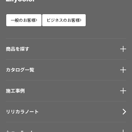
一般のお客様
ビジネスのお客様
商品を探す
商品を探す
トップ
カタログ一覧
壁紙
カーテン
カタログ一覧
トップ
床材
施工事例
壁紙
ブランド・コレクション
カーテン
施工事例
トップ
Lilycolor Coordinate 着せ替えシミュレーション
床材
リリカラノート
医療・福祉施設
デジタル・デコ インクジェットプリント
サステナブル商品
ホテル・オフィス・店舗
ノンワックス床タイル