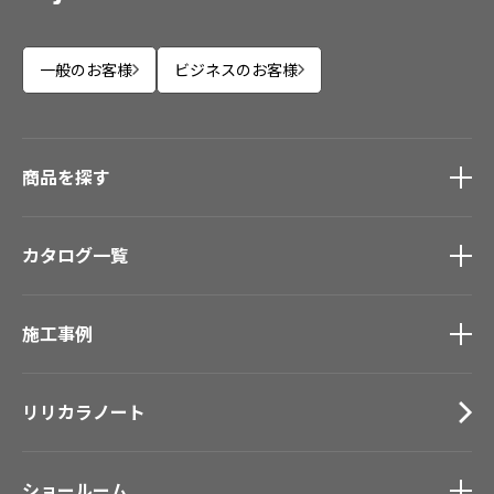
一般のお客様
ビジネスのお客様
商品を探す
商品を探す
トップ
カタログ一覧
壁紙
カーテン
カタログ一覧
トップ
床材
施工事例
壁紙
ブランド・コレクション
カーテン
施工事例
トップ
Lilycolor Coordinate 着せ替えシミュレーション
床材
リリカラノート
医療・福祉施設
デジタル・デコ インクジェットプリント
サステナブル商品
ホテル・オフィス・店舗
ノンワックス床タイル
モデルハウス
ショールーム