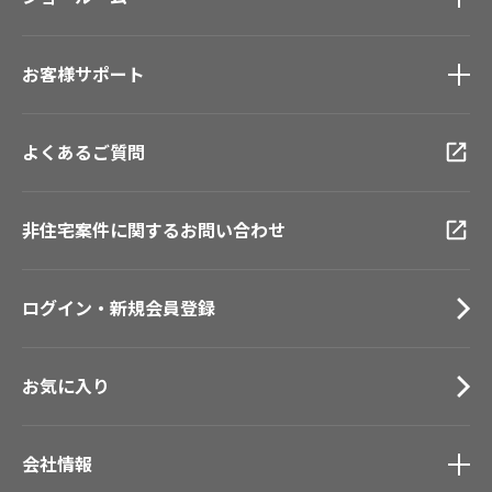
壁紙機能性ガイド
新築戸建・マンション
ショールーム
トップ
#リリカラのある暮らし
お客様サポート
東京ショールーム
大阪ショールーム
お客様サポート
トップ
福岡ショールーム
よくあるご質問
資料ダウンロード
横浜ショールーム
画像ダウンロード
広島ショールーム
動画一覧
非住宅案件に関するお問い合わせ
仙台ショールーム
お手入れ便利帳
札幌ショールーム
お役立ち資料
ログイン・新規会員登録
お問い合わせ（一般のお客様）
サンプル・カタログ請求／お問い合わせ（ビジネスのお客様）
お気に入り
会社情報