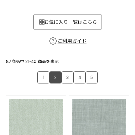
カーテン
カタログ一覧 トップ
床材
施工事例
壁紙
お気に入り一覧はこちら
カーテン
ブランド・コレクション
施工事例 トップ
床材
Lilycolor Coordinate 着せ替えシミュレーション
リリカラノート
医療・福祉施設
ご利用ガイド
ホテル・オフィス・店舗
サステナブル商品
モデルハウス
ノンワックス床タイル
ショールーム
87商品中
21-40
商品を表示
新築戸建・マンション
壁紙機能性ガイド
ショールーム トップ
1
2
3
4
5
#リリカラのある暮らし
お客様サポート
東京ショールーム
大阪ショールーム
お客様サポート トップ
福岡ショールーム
よくあるご質問
資料ダウンロード
横浜ショールーム
画像ダウンロード
広島ショールーム
動画一覧
仙台ショールーム
非住宅案件に関するお問い合わせ
お手入れ便利帳
札幌ショールーム