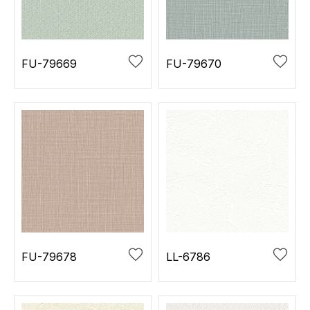
お役立ち資料
お問い合わせ（一般のお客様）
事業紹介
サンプル・カタログ請求／お問い合わせ（ビジネスのお客様）
インテリア事業
FU-79669
FU-79670
会社情報
スペースソリューション事業
オフィスソリューション事業
会社情報
ファシリティソリューション事業
IR情報
不動産投資開発事業
採用情報
お知らせ
プライバシーポリシー
サイトマップ
関連団体リンク集
FU-79678
LL-6786
EN
CN