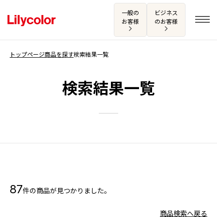
一般の
ビジネス
お客様
のお客様
トップページ
商品を探す
検索結果一覧
ログイン・新規会員登録
検索結果一覧
サンプル・カタログ請求／お問い合わせ
お気に入り
商品を探す
87
件の商品が見つかりました。
商品を探す トップ
カタログ一覧
壁紙
商品検索へ戻る