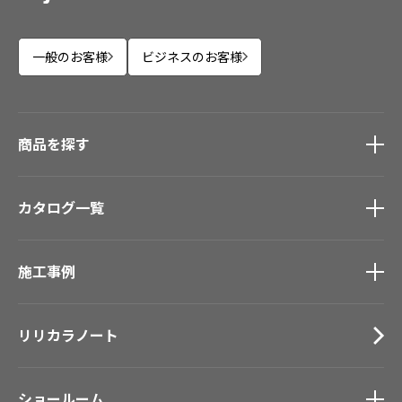
一般のお客様
ビジネスのお客様
商品を探す
商品を探す
トップ
カタログ一覧
壁紙
カーテン
カタログ一覧
トップ
床材
施工事例
壁紙
ブランド・コレクション
カーテン
施工事例
トップ
Lilycolor Coordinate 着せ替えシミュレーション
床材
リリカラノート
医療・福祉施設
デジタル・デコ インクジェットプリント
サステナブル商品
ホテル・オフィス・店舗
ノンワックス床タイル
モデルハウス
ショールーム