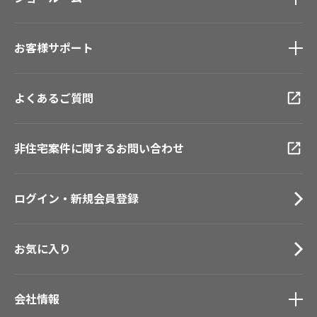
壁紙機能性ガイド
新築戸建・マンション
ショールーム
トップ
#リリカラのある暮らし
お客様サポート
東京ショールーム
大阪ショールーム
お客様サポート
トップ
福岡ショールーム
よくあるご質問
資料ダウンロード
横浜ショールーム
画像ダウンロード
広島ショールーム
動画一覧
非住宅案件に関するお問い合わせ
仙台ショールーム
お手入れ便利帳
札幌ショールーム
お役立ち資料
ログイン・新規会員登録
お問い合わせ（一般のお客様）
サンプル・カタログ請求／お問い合わせ（ビジネスのお客様）
お気に入り
会社情報