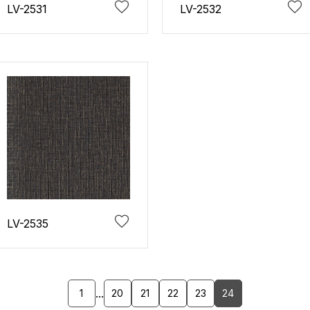
LV-2531
LV-2532
LV-2535
...
1
20
21
22
23
24