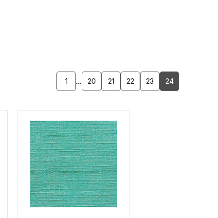
...
1
20
21
22
23
24