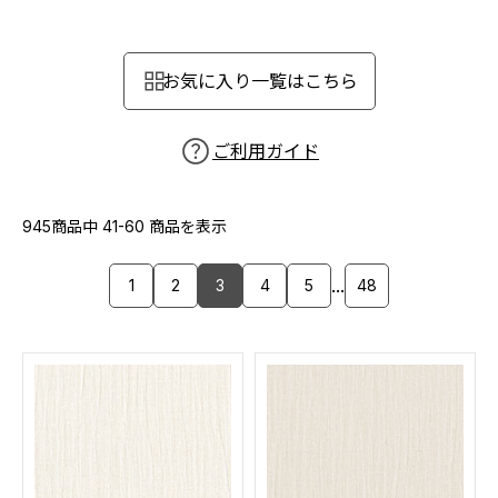
カーテン
カタログ一覧 トップ
床材
施工事例
壁紙
お気に入り一覧はこちら
カーテン
ブランド・コレクション
施工事例 トップ
床材
Lilycolor Coordinate 着せ替えシミュレーション
リリカラノート
医療・福祉施設
ご利用ガイド
ホテル・オフィス・店舗
サステナブル商品
モデルハウス
ノンワックス床タイル
ショールーム
945商品中
41-60
商品を表示
新築戸建・マンション
壁紙機能性ガイド
ショールーム トップ
...
1
2
3
4
5
48
#リリカラのある暮らし
お客様サポート
東京ショールーム
大阪ショールーム
お客様サポート トップ
福岡ショールーム
よくあるご質問
資料ダウンロード
横浜ショールーム
画像ダウンロード
広島ショールーム
動画一覧
仙台ショールーム
非住宅案件に関するお問い合わせ
お手入れ便利帳
札幌ショールーム