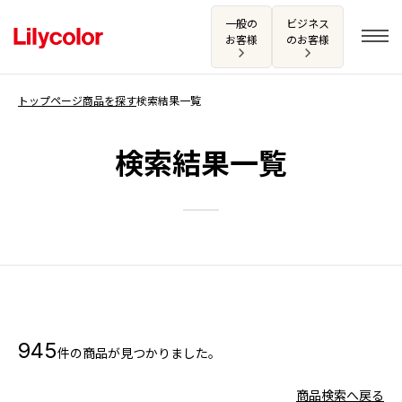
一般の
ビジネス
お客様
のお客様
トップページ
商品を探す
検索結果一覧
ログイン・新規会員登録
検索結果一覧
サンプル・カタログ請求／お問い合わせ
お気に入り
商品を探す
945
件の商品が見つかりました。
商品を探す トップ
カタログ一覧
壁紙
商品検索へ戻る