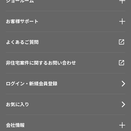
モデルハウス
ショールーム
壁紙機能性ガイド
新築戸建・マンション
ショールーム
トップ
#リリカラのある暮らし
お客様サポート
東京ショールーム
大阪ショールーム
お客様サポート
トップ
福岡ショールーム
よくあるご質問
資料ダウンロード
横浜ショールーム
画像ダウンロード
広島ショールーム
動画一覧
非住宅案件に関するお問い合わせ
仙台ショールーム
お手入れ便利帳
札幌ショールーム
お役立ち資料
ログイン・新規会員登録
お問い合わせ（一般のお客様）
サンプル・カタログ請求／お問い合わせ（ビジネスのお客様）
お気に入り
会社情報