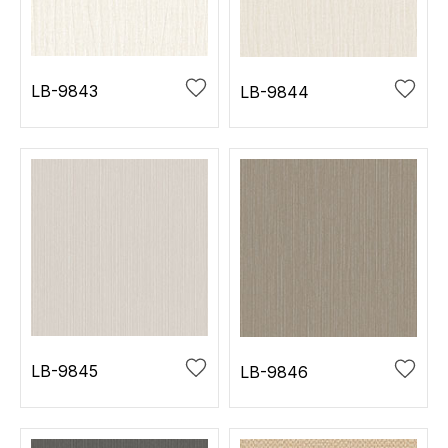
お役立ち資料
お問い合わせ（一般のお客様）
事業紹介
サンプル・カタログ請求／お問い合わせ（ビジネスのお客様）
インテリア事業
LB-9843
LB-9844
会社情報
スペースソリューション事業
オフィスソリューション事業
会社情報
ファシリティソリューション事業
IR情報
不動産投資開発事業
採用情報
お知らせ
プライバシーポリシー
サイトマップ
関連団体リンク集
LB-9845
LB-9846
EN
CN