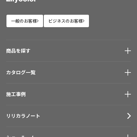
一般のお客様
ビジネスのお客様
商品を探す
商品を探す
トップ
カタログ一覧
壁紙
カーテン
カタログ一覧
トップ
床材
施工事例
壁紙
ブランド・コレクション
カーテン
施工事例
トップ
Lilycolor Coordinate 着せ替えシミュレーション
床材
リリカラノート
医療・福祉施設
デジタル・デコ インクジェットプリント
サステナブル商品
ホテル・オフィス・店舗
ノンワックス床タイル