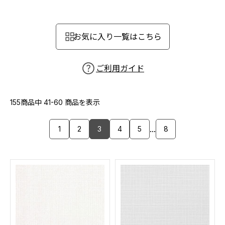
カーテン
カタログ一覧 トップ
床材
施工事例
壁紙
お気に入り一覧はこちら
カーテン
ブランド・コレクション
施工事例 トップ
床材
Lilycolor Coordinate 着せ替えシミュレーション
リリカラノート
医療・福祉施設
ご利用ガイド
ホテル・オフィス・店舗
サステナブル商品
モデルハウス
ノンワックス床タイル
ショールーム
155商品中
41-60
商品を表示
新築戸建・マンション
壁紙機能性ガイド
ショールーム トップ
...
1
2
3
4
5
8
#リリカラのある暮らし
お客様サポート
東京ショールーム
大阪ショールーム
お客様サポート トップ
福岡ショールーム
よくあるご質問
資料ダウンロード
横浜ショールーム
画像ダウンロード
広島ショールーム
動画一覧
仙台ショールーム
非住宅案件に関するお問い合わせ
お手入れ便利帳
札幌ショールーム