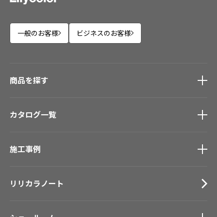
一般のお客様
ビジネスのお客様
商品を探す
商品を探す
トップ
カタログ一覧
壁紙
カーテン
カタログ一覧
トップ
床材
施工事例
壁紙
ブランド・コレクション
カーテン
施工事例
トップ
Lilycolor Coordinate 着せ替えシミュレーション
床材
リリカラノート
医療・福祉施設
デジタル・デコ インクジェットプリント
サステナブル商品
ホテル・オフィス・店舗
ノンワックス床タイル