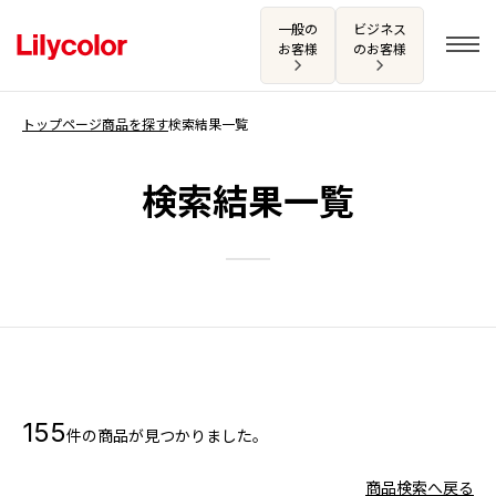
一般の
ビジネス
お客様
のお客様
トップページ
商品を探す
検索結果一覧
ログイン・新規会員登録
検索結果一覧
サンプル・カタログ請求／お問い合わせ
お気に入り
商品を探す
155
件の商品が見つかりました。
商品を探す トップ
カタログ一覧
壁紙
商品検索へ戻る