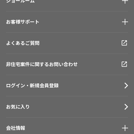
モデルハウス
ショールーム
壁紙機能性ガイド
新築戸建・マンション
ショールーム
トップ
#リリカラのある暮らし
お客様サポート
東京ショールーム
大阪ショールーム
お客様サポート
トップ
福岡ショールーム
よくあるご質問
資料ダウンロード
横浜ショールーム
画像ダウンロード
広島ショールーム
動画一覧
非住宅案件に関するお問い合わせ
仙台ショールーム
お手入れ便利帳
札幌ショールーム
お役立ち資料
ログイン・新規会員登録
お問い合わせ（一般のお客様）
サンプル・カタログ請求／お問い合わせ（ビジネスのお客様）
お気に入り
会社情報