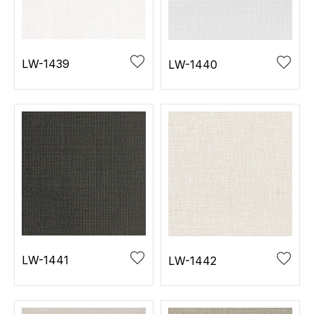
お役立ち資料
お問い合わせ（一般のお客様）
事業紹介
サンプル・カタログ請求／お問い合わせ（ビジネスのお客様）
インテリア事業
LW-1439
LW-1440
会社情報
スペースソリューション事業
オフィスソリューション事業
会社情報
ファシリティソリューション事業
IR情報
不動産投資開発事業
採用情報
お知らせ
プライバシーポリシー
サイトマップ
関連団体リンク集
LW-1441
LW-1442
EN
CN