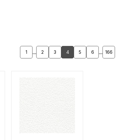
...
...
1
2
3
4
5
6
166