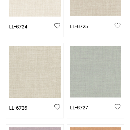
お役立ち資料
お問い合わせ（一般のお客様）
事業紹介
サンプル・カタログ請求／お問い合わせ（ビジネスのお客様）
インテリア事業
LL-6725
LL-6724
会社情報
スペースソリューション事業
オフィスソリューション事業
会社情報
ファシリティソリューション事業
IR情報
不動産投資開発事業
採用情報
お知らせ
プライバシーポリシー
サイトマップ
関連団体リンク集
LL-6727
LL-6726
EN
CN