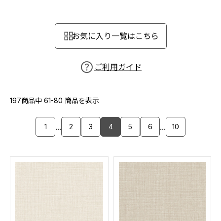
カーテン
カタログ一覧 トップ
床材
施工事例
壁紙
お気に入り一覧はこちら
カーテン
ブランド・コレクション
施工事例 トップ
床材
Lilycolor Coordinate 着せ替えシミュレーション
リリカラノート
医療・福祉施設
ご利用ガイド
ホテル・オフィス・店舗
サステナブル商品
モデルハウス
ノンワックス床タイル
ショールーム
197商品中
61-80
商品を表示
新築戸建・マンション
壁紙機能性ガイド
ショールーム トップ
...
...
1
2
3
4
5
6
10
#リリカラのある暮らし
お客様サポート
東京ショールーム
大阪ショールーム
お客様サポート トップ
福岡ショールーム
よくあるご質問
資料ダウンロード
横浜ショールーム
画像ダウンロード
広島ショールーム
動画一覧
仙台ショールーム
非住宅案件に関するお問い合わせ
お手入れ便利帳
札幌ショールーム