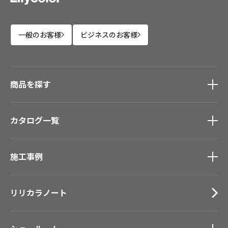
一般のお客様
ビジネスのお客様
商品を探す
商品を探す
トップ
カタログ一覧
壁紙
カーテン
カタログ一覧
トップ
床材
施工事例
壁紙
ブランド・コレクション
カーテン
施工事例
トップ
Lilycolor Coordinate 着せ替えシミュレーション
床材
リリカラノート
医療・福祉施設
デジタル・デコ インクジェットプリント
サステナブル商品
ホテル・オフィス・店舗
ノンワックス床タイル