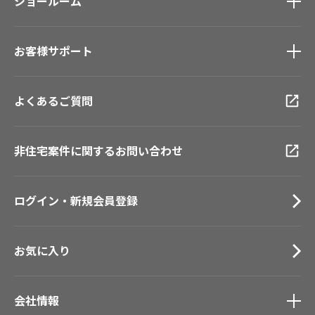
モデルハウス
ショールーム
壁紙機能性ガイド
新築戸建・マンション
ショールーム
トップ
#リリカラのある暮らし
お客様サポート
東京ショールーム
大阪ショールーム
お客様サポート
トップ
福岡ショールーム
よくあるご質問
資料ダウンロード
横浜ショールーム
画像ダウンロード
広島ショールーム
動画一覧
非住宅案件に関するお問い合わせ
仙台ショールーム
お手入れ便利帳
札幌ショールーム
お役立ち資料
ログイン・新規会員登録
お問い合わせ（一般のお客様）
サンプル・カタログ請求／お問い合わせ（ビジネスのお客様）
お気に入り
会社情報