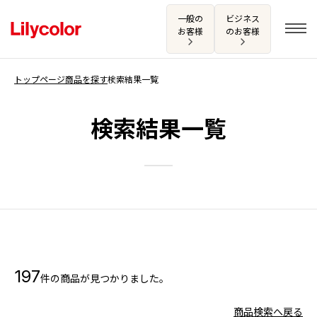
一般の
ビジネス
お客様
のお客様
トップページ
商品を探す
検索結果一覧
ログイン・新規会員登録
検索結果一覧
サンプル・カタログ請求／お問い合わせ
お気に入り
商品を探す
197
件の商品が見つかりました。
商品を探す トップ
カタログ一覧
壁紙
商品検索へ戻る