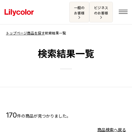
一般の
ビジネス
お客様
のお客様
トップページ
商品を探す
検索結果一覧
ログイン・新規会員登録
検索結果一覧
サンプル・カタログ請求／お問い合わせ
お気に入り
商品を探す
170
件の商品が見つかりました。
商品を探す トップ
カタログ一覧
壁紙
商品検索へ戻る