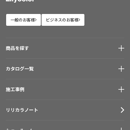
一般のお客様
ビジネスのお客様
商品を探す
商品を探す
トップ
カタログ一覧
壁紙
カーテン
カタログ一覧
トップ
床材
施工事例
壁紙
ブランド・コレクション
カーテン
施工事例
トップ
Lilycolor Coordinate 着せ替えシミュレーション
床材
リリカラノート
医療・福祉施設
デジタル・デコ インクジェットプリント
サステナブル商品
ホテル・オフィス・店舗
ノンワックス床タイル