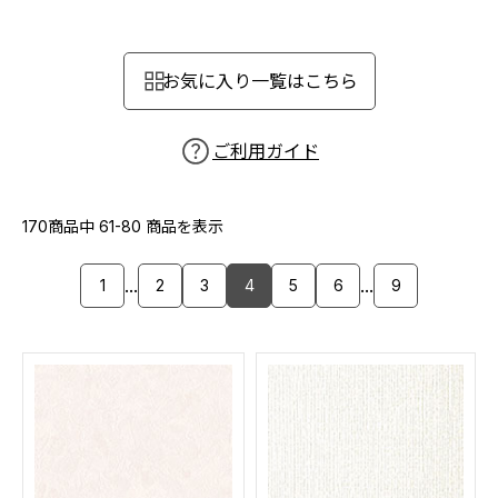
カーテン
カタログ一覧 トップ
床材
施工事例
壁紙
お気に入り一覧はこちら
カーテン
ブランド・コレクション
施工事例 トップ
床材
Lilycolor Coordinate 着せ替えシミュレーション
リリカラノート
医療・福祉施設
ご利用ガイド
ホテル・オフィス・店舗
サステナブル商品
モデルハウス
ノンワックス床タイル
ショールーム
170商品中
61-80
商品を表示
新築戸建・マンション
壁紙機能性ガイド
ショールーム トップ
...
...
1
2
3
4
5
6
9
#リリカラのある暮らし
お客様サポート
東京ショールーム
大阪ショールーム
お客様サポート トップ
福岡ショールーム
よくあるご質問
資料ダウンロード
横浜ショールーム
画像ダウンロード
広島ショールーム
動画一覧
仙台ショールーム
非住宅案件に関するお問い合わせ
お手入れ便利帳
札幌ショールーム