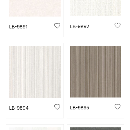
お役立ち資料
お問い合わせ（一般のお客様）
事業紹介
サンプル・カタログ請求／お問い合わせ（ビジネスのお客様）
インテリア事業
LB-9892
LB-9891
会社情報
スペースソリューション事業
オフィスソリューション事業
会社情報
ファシリティソリューション事業
IR情報
不動産投資開発事業
採用情報
お知らせ
プライバシーポリシー
サイトマップ
関連団体リンク集
LB-9895
LB-9894
EN
CN