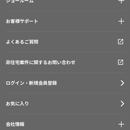
モデルハウス
ショールーム
壁紙機能性ガイド
新築戸建・マンション
ショールーム
トップ
#リリカラのある暮らし
お客様サポート
東京ショールーム
大阪ショールーム
お客様サポート
トップ
福岡ショールーム
よくあるご質問
資料ダウンロード
横浜ショールーム
画像ダウンロード
広島ショールーム
動画一覧
非住宅案件に関するお問い合わせ
仙台ショールーム
お手入れ便利帳
札幌ショールーム
お役立ち資料
ログイン・新規会員登録
お問い合わせ（一般のお客様）
サンプル・カタログ請求／お問い合わせ（ビジネスのお客様）
お気に入り
会社情報