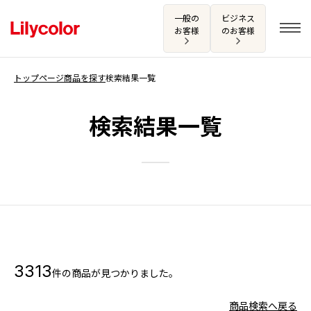
一般の
ビジネス
お客様
のお客様
トップページ
商品を探す
検索結果一覧
ログイン・新規会員登録
検索結果一覧
サンプル・カタログ請求／お問い合わせ
お気に入り
商品を探す
3313
件の商品が見つかりました。
商品を探す トップ
カタログ一覧
壁紙
商品検索へ戻る