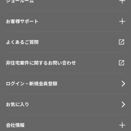
モデルハウス
ショールーム
壁紙機能性ガイド
新築戸建・マンション
ショールーム
トップ
#リリカラのある暮らし
お客様サポート
東京ショールーム
大阪ショールーム
お客様サポート
トップ
福岡ショールーム
よくあるご質問
資料ダウンロード
横浜ショールーム
画像ダウンロード
広島ショールーム
動画一覧
非住宅案件に関するお問い合わせ
仙台ショールーム
お手入れ便利帳
札幌ショールーム
お役立ち資料
ログイン・新規会員登録
お問い合わせ（一般のお客様）
サンプル・カタログ請求／お問い合わせ（ビジネスのお客様）
お気に入り
会社情報