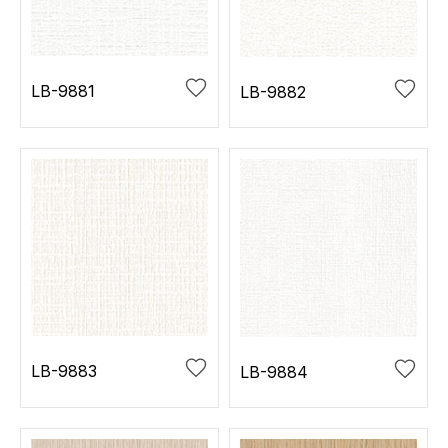
お役立ち資料
お問い合わせ（一般のお客様）
事業紹介
サンプル・カタログ請求／お問い合わせ（ビジネスのお客様）
インテリア事業
LB-9881
LB-9882
会社情報
スペースソリューション事業
オフィスソリューション事業
会社情報
ファシリティソリューション事業
IR情報
不動産投資開発事業
採用情報
お知らせ
プライバシーポリシー
サイトマップ
関連団体リンク集
LB-9883
LB-9884
EN
CN