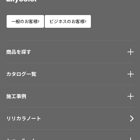
一般のお客様
ビジネスのお客様
商品を探す
商品を探す
トップ
カタログ一覧
壁紙
カーテン
カタログ一覧
トップ
床材
施工事例
壁紙
ブランド・コレクション
カーテン
施工事例
トップ
Lilycolor Coordinate 着せ替えシミュレーション
床材
リリカラノート
医療・福祉施設
デジタル・デコ インクジェットプリント
サステナブル商品
ホテル・オフィス・店舗
ノンワックス床タイル