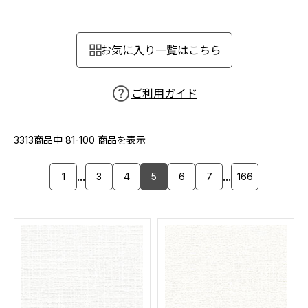
カーテン
カタログ一覧 トップ
床材
施工事例
壁紙
お気に入り一覧はこちら
カーテン
ブランド・コレクション
施工事例 トップ
床材
Lilycolor Coordinate 着せ替えシミュレーション
リリカラノート
医療・福祉施設
ご利用ガイド
ホテル・オフィス・店舗
サステナブル商品
モデルハウス
ノンワックス床タイル
ショールーム
3313商品中
81-100
商品を表示
新築戸建・マンション
壁紙機能性ガイド
ショールーム トップ
...
...
1
3
4
5
6
7
166
#リリカラのある暮らし
お客様サポート
東京ショールーム
大阪ショールーム
お客様サポート トップ
福岡ショールーム
よくあるご質問
資料ダウンロード
横浜ショールーム
画像ダウンロード
広島ショールーム
動画一覧
仙台ショールーム
非住宅案件に関するお問い合わせ
お手入れ便利帳
札幌ショールーム