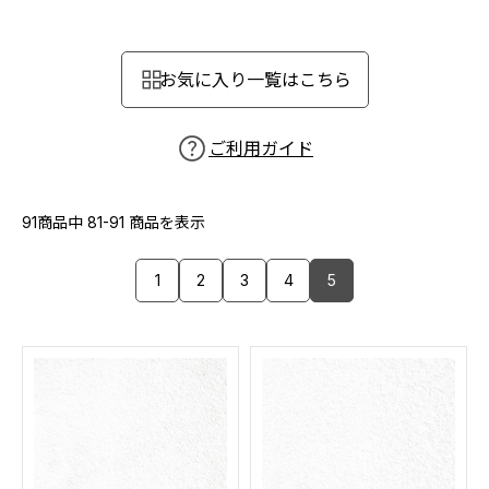
カーテン
カタログ一覧 トップ
床材
施工事例
壁紙
お気に入り一覧はこちら
カーテン
ブランド・コレクション
施工事例 トップ
床材
Lilycolor Coordinate 着せ替えシミュレーション
リリカラノート
医療・福祉施設
ご利用ガイド
ホテル・オフィス・店舗
サステナブル商品
モデルハウス
ノンワックス床タイル
ショールーム
91商品中
81-91
商品を表示
新築戸建・マンション
壁紙機能性ガイド
ショールーム トップ
1
2
3
4
5
#リリカラのある暮らし
お客様サポート
東京ショールーム
大阪ショールーム
お客様サポート トップ
福岡ショールーム
よくあるご質問
資料ダウンロード
横浜ショールーム
画像ダウンロード
広島ショールーム
動画一覧
仙台ショールーム
非住宅案件に関するお問い合わせ
お手入れ便利帳
札幌ショールーム