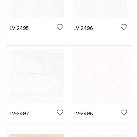
お役立ち資料
お問い合わせ（一般のお客様）
事業紹介
サンプル・カタログ請求／お問い合わせ（ビジネスのお客様）
インテリア事業
LV-2495
LV-2496
会社情報
スペースソリューション事業
オフィスソリューション事業
会社情報
ファシリティソリューション事業
IR情報
不動産投資開発事業
採用情報
お知らせ
プライバシーポリシー
サイトマップ
関連団体リンク集
LV-2497
LV-2498
EN
CN