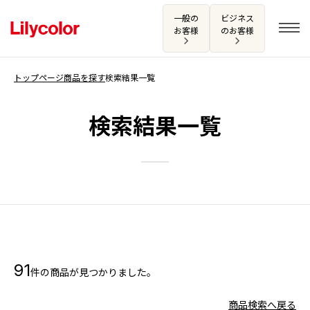
一般の
ビジネス
お客様
のお客様
トップページ
商品を探す
検索結果一覧
ログイン・新規会員登録
検索結果一覧
サンプル・カタログ請求／お問い合わせ
お気に入り
商品を探す
91
件の商品が見つかりました。
商品を探す トップ
カタログ一覧
壁紙
商品検索へ戻る