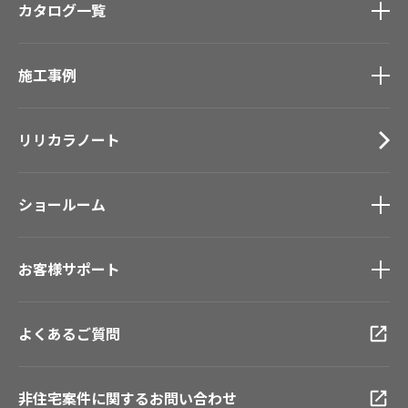
カタログ一覧
壁紙
カーテン
カタログ一覧
トップ
床材
施工事例
壁紙
ブランド・コレクション
カーテン
施工事例
トップ
Lilycolor Coordinate 着せ替えシミュレーション
床材
リリカラノート
医療・福祉施設
デジタル・デコ インクジェットプリント
サステナブル商品
ホテル・オフィス・店舗
ノンワックス床タイル
モデルハウス
ショールーム
壁紙機能性ガイド
新築戸建・マンション
ショールーム
トップ
#リリカラのある暮らし
お客様サポート
東京ショールーム
大阪ショールーム
お客様サポート
トップ
福岡ショールーム
よくあるご質問
資料ダウンロード
横浜ショールーム
画像ダウンロード
広島ショールーム
動画一覧
非住宅案件に関するお問い合わせ