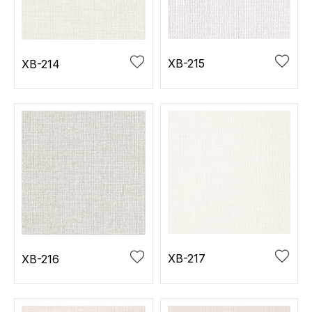
お役立ち資料
お問い合わせ（一般のお客様）
事業紹介
サンプル・カタログ請求／お問い合わせ（ビジネスのお客様）
インテリア事業
XB-215
XB-214
会社情報
スペースソリューション事業
オフィスソリューション事業
会社情報
ファシリティソリューション事業
IR情報
不動産投資開発事業
採用情報
お知らせ
プライバシーポリシー
サイトマップ
関連団体リンク集
XB-217
XB-216
EN
CN