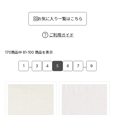
カーテン
カタログ一覧 トップ
床材
施工事例
壁紙
お気に入り一覧はこちら
カーテン
ブランド・コレクション
施工事例 トップ
床材
Lilycolor Coordinate 着せ替えシミュレーション
リリカラノート
医療・福祉施設
ご利用ガイド
ホテル・オフィス・店舗
サステナブル商品
モデルハウス
ノンワックス床タイル
ショールーム
170商品中
81-100
商品を表示
新築戸建・マンション
壁紙機能性ガイド
ショールーム トップ
...
...
1
3
4
5
6
7
9
#リリカラのある暮らし
お客様サポート
東京ショールーム
大阪ショールーム
お客様サポート トップ
福岡ショールーム
よくあるご質問
資料ダウンロード
横浜ショールーム
画像ダウンロード
広島ショールーム
動画一覧
仙台ショールーム
非住宅案件に関するお問い合わせ
お手入れ便利帳
札幌ショールーム