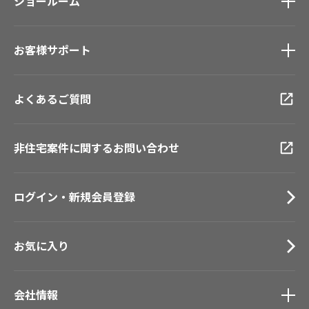
モデルハウス
ショールーム
壁紙機能性ガイド
新築戸建・マンション
ショールーム
トップ
#リリカラのある暮らし
お客様サポート
東京ショールーム
大阪ショールーム
お客様サポート
トップ
福岡ショールーム
よくあるご質問
資料ダウンロード
横浜ショールーム
画像ダウンロード
広島ショールーム
動画一覧
非住宅案件に関するお問い合わせ
仙台ショールーム
お手入れ便利帳
札幌ショールーム
お役立ち資料
ログイン・新規会員登録
お問い合わせ（一般のお客様）
サンプル・カタログ請求／お問い合わせ（ビジネスのお客様）
お気に入り
会社情報