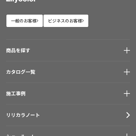
一般のお客様
ビジネスのお客様
商品を探す
商品を探す
トップ
カタログ一覧
壁紙
カーテン
カタログ一覧
トップ
床材
施工事例
壁紙
ブランド・コレクション
カーテン
施工事例
トップ
Lilycolor Coordinate 着せ替えシミュレーション
床材
リリカラノート
医療・福祉施設
デジタル・デコ インクジェットプリント
サステナブル商品
ホテル・オフィス・店舗
ノンワックス床タイル