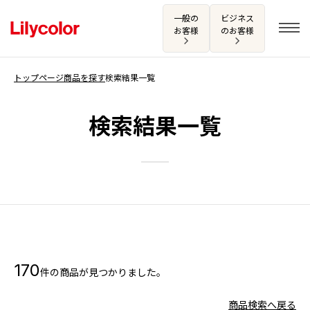
一般の
ビジネス
お客様
のお客様
トップページ
商品を探す
検索結果一覧
ログイン・新規会員登録
検索結果一覧
サンプル・カタログ請求／お問い合わせ
お気に入り
商品を探す
170
件の商品が見つかりました。
商品を探す トップ
カタログ一覧
壁紙
商品検索へ戻る