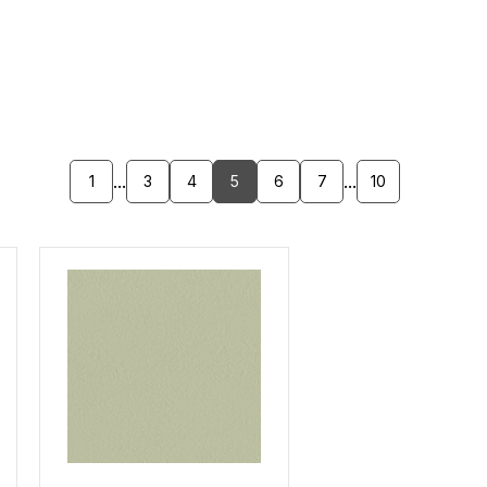
...
...
1
3
4
5
6
7
10