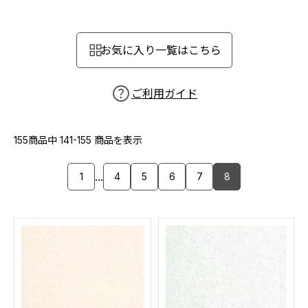
カーテン
カタログ一覧 トップ
床材
施工事例
壁紙
お気に入り一覧はこちら
カーテン
ブランド・コレクション
施工事例 トップ
床材
Lilycolor Coordinate 着せ替えシミュレーション
リリカラノート
医療・福祉施設
ご利用ガイド
ホテル・オフィス・店舗
サステナブル商品
モデルハウス
ノンワックス床タイル
ショールーム
155商品中
141-155
商品を表示
新築戸建・マンション
壁紙機能性ガイド
ショールーム トップ
...
1
4
5
6
7
8
#リリカラのある暮らし
お客様サポート
東京ショールーム
大阪ショールーム
お客様サポート トップ
福岡ショールーム
よくあるご質問
資料ダウンロード
横浜ショールーム
画像ダウンロード
広島ショールーム
動画一覧
仙台ショールーム
非住宅案件に関するお問い合わせ
お手入れ便利帳
札幌ショールーム