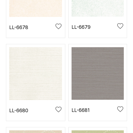
お役立ち資料
お問い合わせ（一般のお客様）
事業紹介
サンプル・カタログ請求／お問い合わせ（ビジネスのお客様）
インテリア事業
LL-6679
LL-6678
会社情報
スペースソリューション事業
オフィスソリューション事業
会社情報
ファシリティソリューション事業
IR情報
不動産投資開発事業
採用情報
お知らせ
プライバシーポリシー
サイトマップ
関連団体リンク集
LL-6681
LL-6680
EN
CN