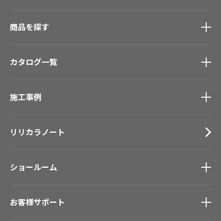
商品を探す
商品を探す
トップ
カタログ一覧
壁紙
カーテン
カタログ一覧
トップ
床材
施工事例
壁紙
ブランド・コレクション
カーテン
施工事例
トップ
Lilycolor Coordinate 着せ替えシミュレーション
床材
リリカラノート
医療・福祉施設
デジタル・デコ インクジェットプリント
サステナブル商品
ホテル・オフィス・店舗
ノンワックス床タイル
モデルハウス
ショールーム
壁紙機能性ガイド
新築戸建・マンション
ショールーム
トップ
#リリカラのある暮らし
お客様サポート
東京ショールーム