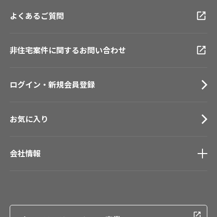
大阪ショールーム
お客様サポート
トップ
福岡ショールーム
よくあるご質問
資料ダウンロード
横浜ショールーム
画像ダウンロード
広島ショールーム
動画一覧
非住宅案件に関するお問い合わせ
仙台ショールーム
お手入れ便利帳
札幌ショールーム
お役立ち資料
ログイン・新規会員登録
お問い合わせ（一般のお客様）
サンプル・カタログ請求／お問い合わせ（ビジネスのお客様）
お気に入り
会社情報
会社情報
IR情報
採用情報