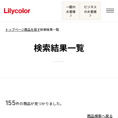
一般の
ビジネス
お客様
のお客様
トップページ
商品を探す
検索結果一覧
ログイン・新規会員登録
検索結果一覧
サンプル・カタログ請求／お問い合わせ
お気に入り
商品を探す
155
件の商品が見つかりました。
商品を探す トップ
カタログ一覧
壁紙
商品検索へ戻る