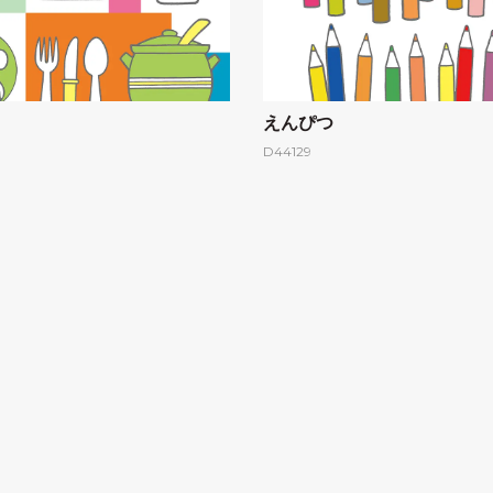
えんぴつ
D44129