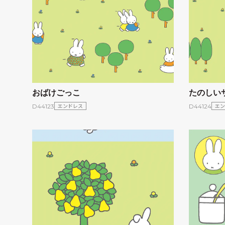
おばけごっこ
たのしい
エンドレス
エン
D44123
D44124