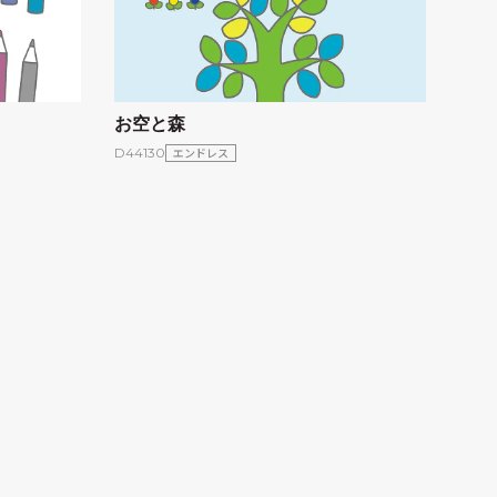
お空と森
エンドレス
D44130