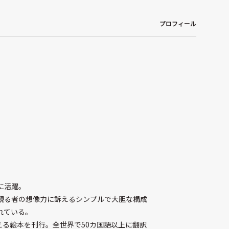
プロフィール
に活躍。
観る者の想像力に訴えるシンプルで大胆な構成
れている。
える絵本を刊行。全世界で50カ国語以上に翻訳