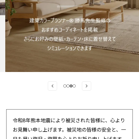
カーテン
床材
ブランド・コレクション
Lilycolor Coordinate 着せ替えシミュレーション
デジタル・デコ インクジェットプリント
カタログ一覧
カタログ一覧 トップ
壁紙
カーテン
床材
令和8年熊本地震により被災された皆様に、心より
サステナブル商品
お見舞い申し上げます。被災地の皆様の安全と、一
ノンワックス床タイル