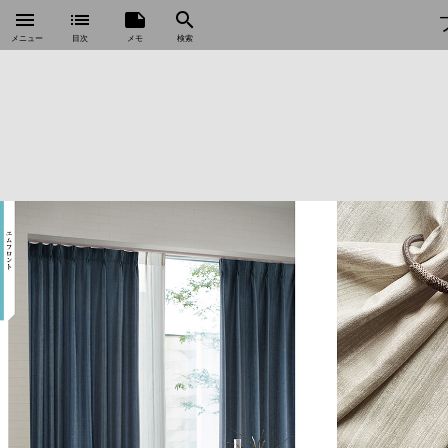
menu
list
note
search
メニュー
目次
メモ
検索