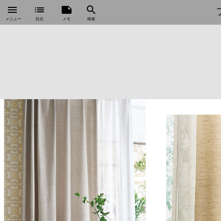
menu
list
note
search
メニュー
目次
メモ
検索