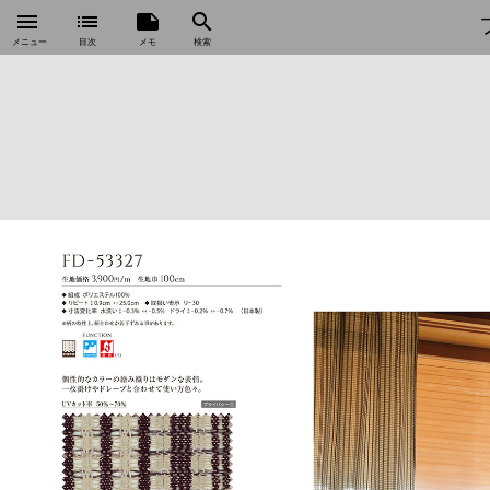
menu
list
note
search
メニュー
目次
メモ
検索