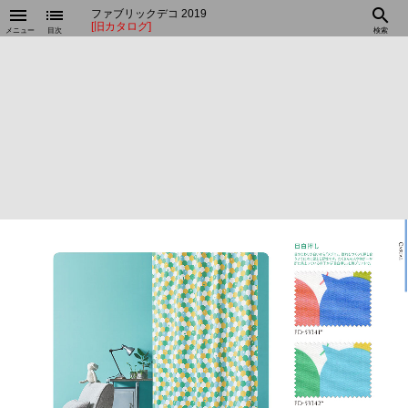
menu
list
search
ファブリックデコ 2019
[旧カタログ]
メニュー
目次
検索