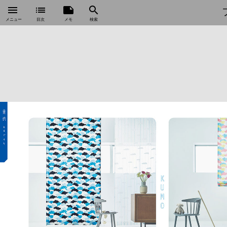
menu
list
note
search
メニュー
目次
メモ
検索