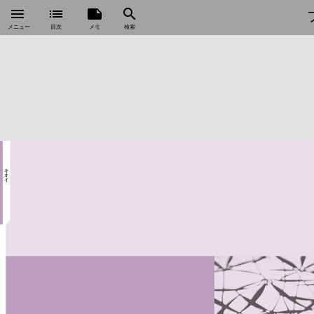
menu
list
note
search
メニュー
目次
メモ
検索