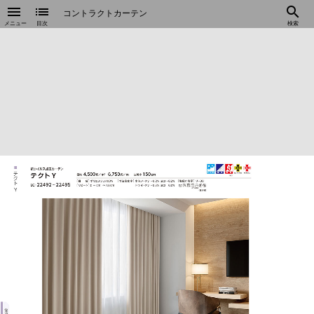
menu
list
search
コントラクトカーテン
メニュー
目次
検索