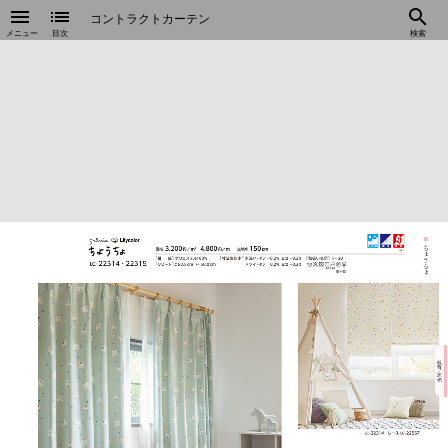
menu
list
search
コントラクトカーテン
メニュー
目次
検索