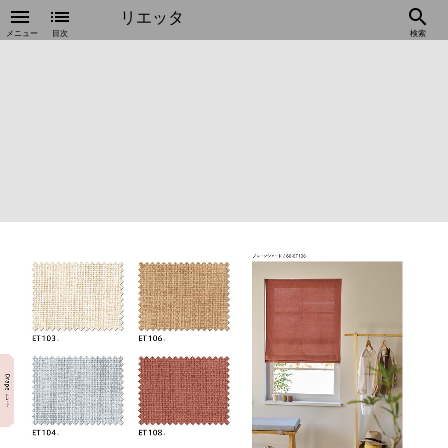
menu
list
search
リエッタ
メニュー
目次
検索