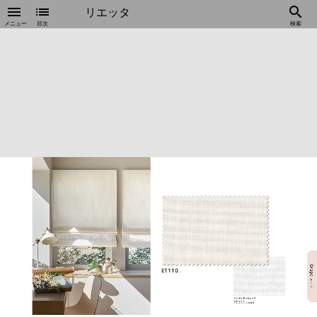
menu
list
search
リエッタ
メニュー
目次
検索