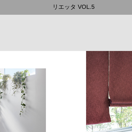
リエッタ VOL.5