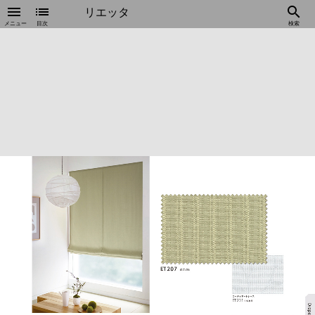
menu
list
search
リエッタ
メニュー
目次
検索