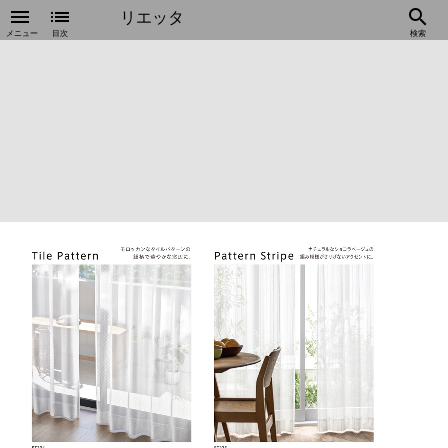
menu
list
search
リエッタ
メニュー
目次
検索