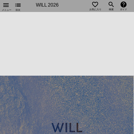
favorite_outline
search
help
menu
list
WILL 2026
お気に入り
検索
ガイド
メニュー
目次