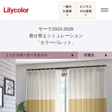
一般の
ビジネス
お客様
のお客様
サーラ2023-2026
着せ替えシミュレーション
ログイン・新規会員登録
「カラーパレット」
サンプル・カタログ請求／お問い合わせ
ミックスボーダースタイル
非遮光
お気に入り
商品を探す
商品を探す トップ
カタログ一覧
壁紙