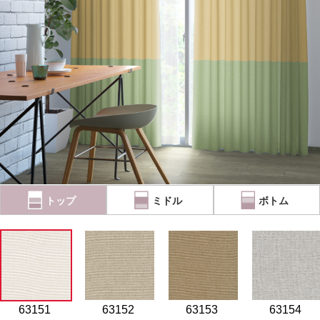
カーテン
カタログ一覧 トップ
床材
施工事例
壁紙
カーテン
ブランド・コレクション
施工事例 トップ
床材
Lilycolor Coordinate 着せ替えシミュレーション
リリカラノート
医療・福祉施設
デジタル・デコ インクジェットプリント
ホテル・オフィス・店舗
サステナブル商品
モデルハウス
ノンワックス床タイル
ショールーム
新築戸建・マンション
壁紙機能性ガイド
ショールーム トップ
#リリカラのある暮らし
お客様サポート
東京ショールーム
トップ
ミドル
ボトム
大阪ショールーム
お客様サポート トップ
福岡ショールーム
よくあるご質問
資料ダウンロード
横浜ショールーム
画像ダウンロード
広島ショールーム
動画一覧
仙台ショールーム
非住宅案件に関するお問い合わせ
お手入れ便利帳
63151
63152
63153
63154
札幌ショールーム