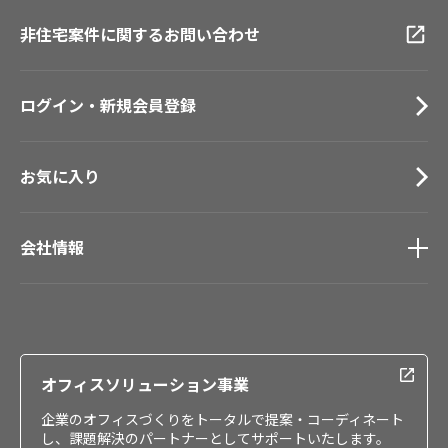
動画一覧
仙台ショールーム
非住宅案件に関するお問い合わせ
お手入れ便利帳
札幌ショールーム
お役立ち資料
お問い合わせ（一般のお客様）
ログイン・新規会員登録
サンプル・カタログ請求／お問い合わせ（ビジネスのお客様）
お気に入り
会社情報
会社情報
IR情報
採用情報
オフィスソリューション事業
企業のオフィスづくりをトータルで提案・コーディネート
し、課題解決のパートナーとしてサポートいたします。