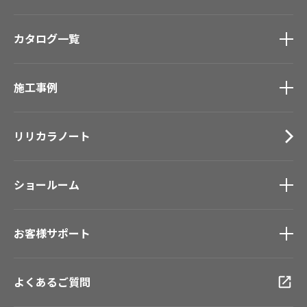
商品を探す
トップ
カタログ一覧
壁紙
カーテン
カタログ一覧
トップ
床材
施工事例
壁紙
ブランド・コレクション
カーテン
Lilycolor Coordinate 着せ替えシミュレーション
施工事例
トップ
床材
デジタル・デコ インクジェットプリント
リリカラノート
医療・福祉施設
サステナブル商品
ホテル・オフィス・店舗
ノンワックス床タイル
モデルハウス
壁紙機能性ガイド
ショールーム
新築戸建・マンション
#リリカラのある暮らし
ショールーム
トップ
お客様サポート
東京ショールーム
大阪ショールーム
お客様サポート
トップ
福岡ショールーム
よくあるご質問
資料ダウンロード
横浜ショールーム
画像ダウンロード
広島ショールーム