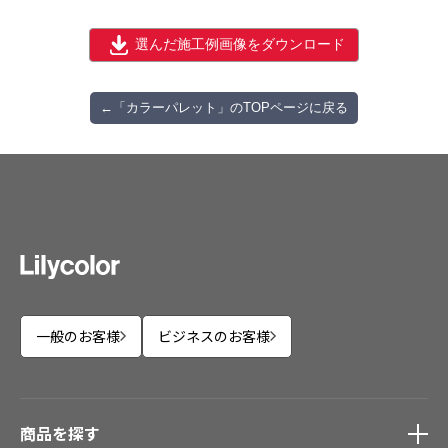
お役立ち資料
お問い合わせ（一般のお客様）
事業紹介
選んだ施工例画像をダウンロード
サンプル・カタログ請求／お問い合わせ（ビジネスのお客様）
インテリア事業
会社情報
←「カラーパレット」のTOPページに戻る
スペースソリューション事業
オフィスソリューション事業
会社情報
ファシリティソリューション事業
IR情報
不動産投資開発事業
採用情報
お知らせ
プライバシーポリシー
サイトマップ
関連団体リンク集
一般のお客様
ビジネスのお客様
EN
CN
商品を探す