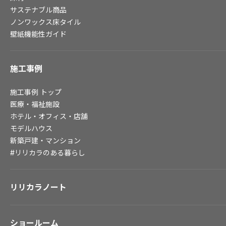
サステナブル商品
お役立ち資料
ノンワックス床タイル
お問い合わせ（一般のお客様）
壁紙機能性ガイド
サンプル・カタログ請求／お問い合わせ（ビジネスのお客様）
施工事例
よくあるご質問
施工事例
トップ
医療・福祉施設
非住宅案件に関するお問い合わせ
ホテル・オフィス・店舗
モデルハウス
新築戸建・マンション
事業紹介
#リリカラのある暮らし
インテリア事業
スペースソリューション事業
リリカラノート
オフィスソリューション事業
ファシリティソリューション事業
不動産投資開発事業
ショールーム