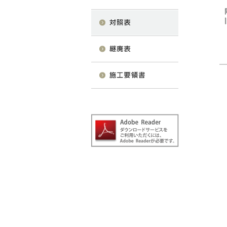
カーテン
床材
ブランド・コレクション
Lilycolor Coordinate 着せ替えシミュレーション
デジタル・デコ インクジェットプリント
カタログ一覧
カタログ一覧 トップ
壁紙
カーテン
床材
サステナブル商品
ノンワックス床タイル