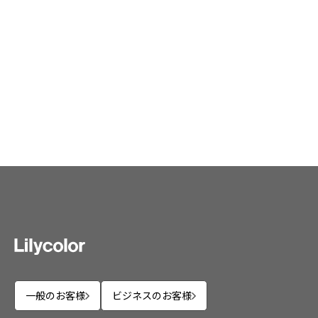
壁紙機能性ガイド
施工事例
施工事例 トップ
医療・福祉施設
ホテル・オフィス・店舗
モデルハウス
新築戸建・マンション
#リリカラのある暮らし
リリカラノート
一般のお客様
ビジネスのお客様
ショールーム