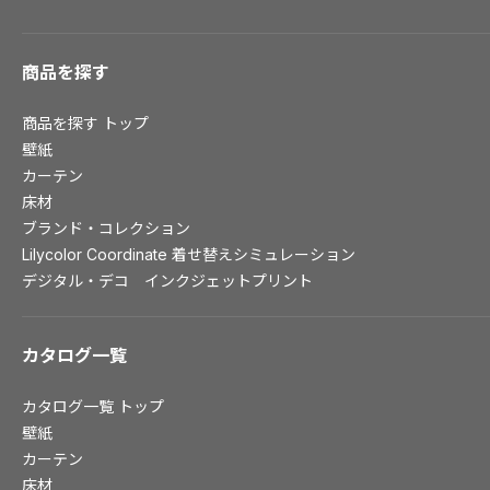
ショールーム トップ
東京ショールーム
商品を探す
大阪ショールーム
商品を探す
トップ
福岡ショールーム
壁紙
横浜ショールーム
カーテン
広島ショールーム
床材
仙台ショールーム
ブランド・コレクション
札幌ショールーム
Lilycolor Coordinate 着せ替えシミュレーション
デジタル・デコ インクジェットプリント
お客様サポート
カタログ一覧
お客様サポート トップ
資料ダウンロード
カタログ一覧
トップ
画像ダウンロード
壁紙
動画一覧
カーテン
お手入れ便利帳
床材